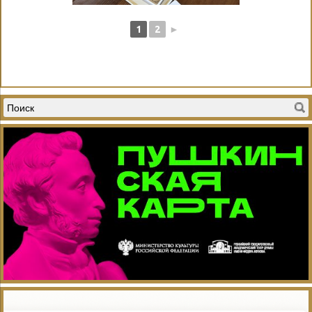
1
2
►