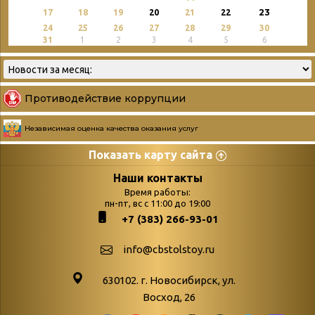
23
17
18
19
20
21
22
24
25
26
27
28
29
30
31
1
2
3
4
5
6
Противодействие коррупции
Независимая оценка качества оказания услуг
Показать карту сайта
Страницы
Категории
Наши контакты
Время работы:
Главная
пн-пт, вс с 11:00 до 19:00
Бюллетень новых
+7 (383) 266-93-01
podvedenie-itogov-festivalya-
поступлений
paskhalnaya-palitra
Война. Народ.
info@cbstolstoy.ru
Друзья фестиваля и библиотеки
Победа.
630102. г. Новосибирск, ул.
Антикоррупция
«Истории
Восход, 26
Афиша
свидетели