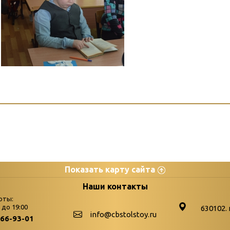
Показать карту сайта
цы
К
Наши контакты
оты:
Бюллетень новых поступле
0 до 19:00
630102. 
info@cbstolstoy.ru
266-93-01
-palitra
Война. Народ. Победа.