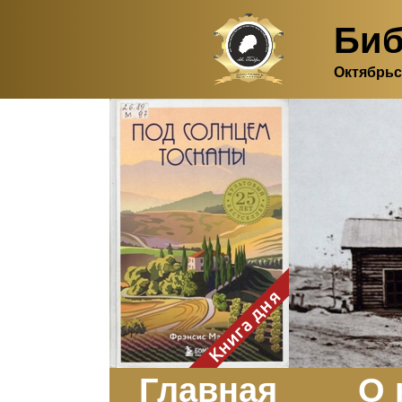
Биб
Октябрьс
Здесь, в своем
итальянском доме, я вновь
испытала первичную
радость единения с
природой. Дом открыт
для бабочек, стрекоз, пчёл
или всех, кто пожелает
влететь в одно окно и
вылететь из другого. Едим
мы почти всегда во
дворе. Во мне настолько
возродился здравый
смысл моей матери -
умение наслаждаться
настоящим и не спешить, -
Книга дня
что даже нашлось время
отполировать до блеска
оконное стекло.
Заказать
Главная
О 