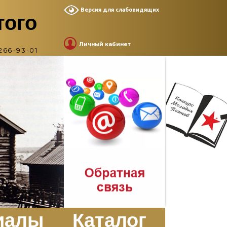
Версия для слабовидящих
того
Личный кабинет
266-93-01
иалы
Каталог