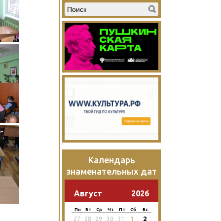
Календарь
знаменательных дат
Август
2026
Пн
Вт
Ср
Чт
Пт
Сб
Вс
2
27
28
29
30
31
1