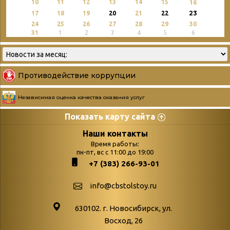
10
11
12
13
14
15
16
23
17
18
19
20
21
22
24
25
26
27
28
29
30
31
1
2
3
4
5
6
Противодействие коррупции
Независимая оценка качества оказания услуг
Показать карту сайта
Страницы
Категории
Наши контакты
Время работы:
Главная
пн-пт, вс с 11:00 до 19:00
Бюллетень новых
+7 (383) 266-93-01
podvedenie-itogov-festivalya-
поступлений
paskhalnaya-palitra
Война. Народ.
info@cbstolstoy.ru
Друзья фестиваля и библиотеки
Победа.
630102. г. Новосибирск, ул.
Антикоррупция
«Истории
Восход, 26