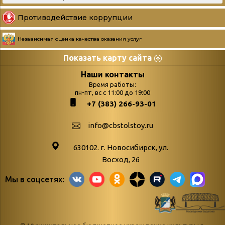
Противодействие коррупции
Независимая оценка качества оказания услуг
Показать карту сайта
Страницы
Категории
Наши контакты
Время работы:
Главная
пн-пт, вс с 11:00 до 19:00
Бюллетень новых
+7 (383) 266-93-01
podvedenie-itogov-festivalya-
поступлений
paskhalnaya-palitra
Война. Народ.
info@cbstolstoy.ru
Друзья фестиваля и библиотеки
Победа.
630102. г. Новосибирск, ул.
Антикоррупция
«Истории
Восход, 26
Афиша
свидетели
Мы в соцсетях:
Библионочь – как ярмарка точь-в-
живые»
точь!
«Мне всё
Библиотекарям
снятся