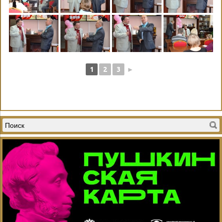
1
2
3
►