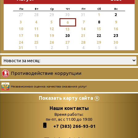
Пн
Вт
Ср
Чт
Пт
Сб
Вс
2
27
28
29
30
31
1
3
4
5
7
8
9
6
10
11
12
14
15
16
13
23
17
18
19
20
21
22
24
25
26
27
28
29
30
31
1
2
3
4
5
6
Противодействие коррупции
Независимая оценка качества оказания услуг
Показать карту сайта
Страницы
Категории
Наши контакты
Время работы:
Главная
пн-пт, вс с 11:00 до 19:00
Бюллетень новых
+7 (383) 266-93-01
podvedenie-itogov-festivalya-
поступлений