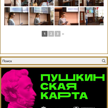
1
2
3
►