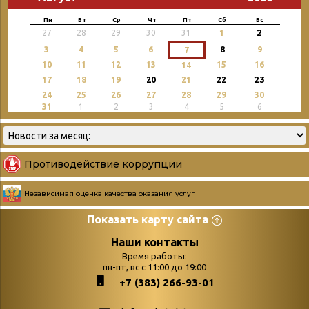
Пн
Вт
Ср
Чт
Пт
Сб
Вс
2
27
28
29
30
31
1
3
4
5
6
8
9
7
10
11
12
13
15
16
14
23
17
18
19
20
21
22
24
25
26
27
28
29
30
31
1
2
3
4
5
6
Противодействие коррупции
Независимая оценка качества оказания услуг
Показать карту сайта
Страницы
Категории
Наши контакты
Время работы:
Главная
пн-пт, вс с 11:00 до 19:00
Бюллетень новых
+7 (383) 266-93-01
podvedenie-itogov-festivalya-
поступлений