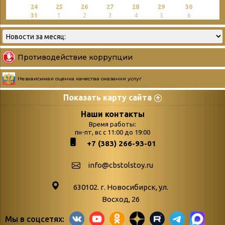
24
25
26
27
28
29
30
31
1
2
3
4
5
6
Противодействие коррупции
Независимая оценка качества оказания услуг
Показать карту сайта
Страницы
Категории
Наши контакты
Время работы:
Главная
пн-пт, вс с 11:00 до 19:00
Бюллетень новых
+7 (383) 266-93-01
podvedenie-itogov-festivalya-
поступлений
paskhalnaya-palitra
Война. Народ.
info@cbstolstoy.ru
Друзья фестиваля и библиотеки
Победа.
630102. г. Новосибирск, ул.
Антикоррупция
«Истории
Восход, 26
Афиша
свидетели
Мы в соцсетях:
Библионочь – как ярмарка точь-в-
живые»