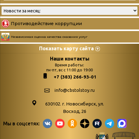
Противодействие коррупции
Независимая оценка качества оказания услуг
Показать карту сайта
Страницы
Категории
Наши контакты
Время работы:
Главная
пн-пт, вс с 11:00 до 19:00
Бюллетень новых
+7 (383) 266-93-01
podvedenie-itogov-festivalya-
поступлений
paskhalnaya-palitra
Война. Народ.
info@cbstolstoy.ru
Друзья фестиваля и библиотеки
Победа.
630102. г. Новосибирск, ул.
Антикоррупция
«Истории
Восход, 26
Афиша
свидетели
Мы в соцсетях:
Библионочь – как ярмарка точь-в-
живые»
точь!
«Мне всё