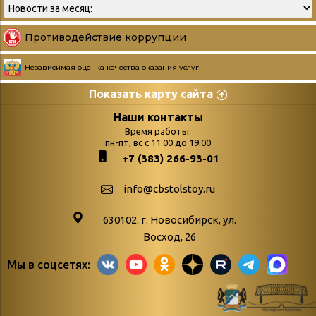
Противодействие коррупции
Независимая оценка качества оказания услуг
Показать карту сайта
Страницы
Категории
Наши контакты
Время работы:
Главная
пн-пт, вс с 11:00 до 19:00
Бюллетень новых
+7 (383) 266-93-01
podvedenie-itogov-festivalya-
поступлений
paskhalnaya-palitra
Война. Народ.
info@cbstolstoy.ru
Друзья фестиваля и библиотеки
Победа.
630102. г. Новосибирск, ул.
Антикоррупция
«Истории
Восход, 26
Афиша
свидетели
Мы в соцсетях:
Библионочь – как ярмарка точь-в-
живые»
точь!
«Мне всё
Библиотекарям
снятся