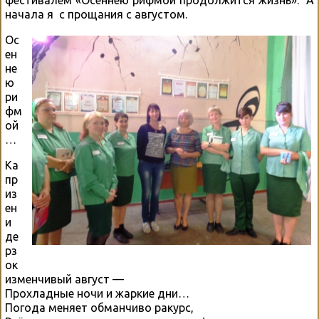
фестивалем «Осеннею рифмой продолжится жизнь». А
начала я с прощания с августом.
Ос
ен
не
ю
ри
фм
ой
…
Ка
пр
из
ен
и
де
рз
ок
изменчивый август —
Прохладные ночи и жаркие дни…
Погода меняет обманчиво ракурс,