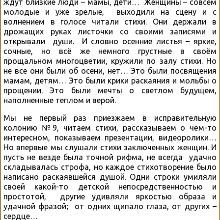
ждут близкие люди – мамы, дети… Женщины – совсем
молодые и уже зрелые, выходили на сцену и с
волнением в голосе читали стихи. Они держали в
дрожащих руках листочки со своими записями и
открывали души. И словно осенние листья – яркие,
сочные, но всё же немного грустные в своём
прощальном многоцветии, кружили по залу стихи. Но
не все они были об осени, нет… Это были посвящения
мамам, детям… Это были крики раскаяния и мольбы о
прощении. Это были мечты о светлом будущем,
наполненные теплом и верой.
Мы не первый раз приезжаем в исправительную
колонию №9, читаем стихи, рассказываем о чём-то
интересном, показываем презентации, видеоролики…
Но впервые мы слушали стихи заключенных женщин. И
пусть не везде была точной рифма, не всегда удачно
складывалась строфа, но каждое стихотворение было
написано раскаявшейся душой. Одни строки умиляли
своей какой-то детской непосредственностью и
простотой, другие удивляли яркостью образа и
удачной фразой; от одних щипало глаза, от других –
сердце…