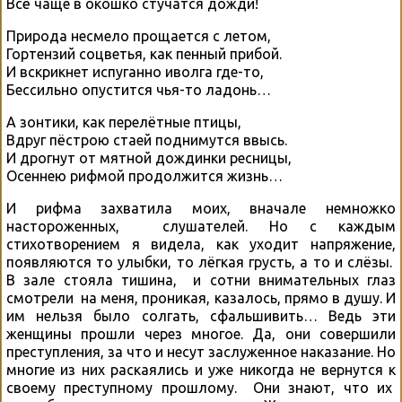
Всё чаще в окошко стучатся дожди!
Природа несмело прощается с летом,
Гортензий соцветья, как пенный прибой.
И вскрикнет испуганно иволга где-то,
Бессильно опустится чья-то ладонь…
А зонтики, как перелётные птицы,
Вдруг пёстрою стаей поднимутся ввысь.
И дрогнут от мятной дождинки ресницы,
Осеннею рифмой продолжится жизнь…
И рифма захватила моих, вначале немножко
настороженных, слушателей. Но с каждым
стихотворением я видела, как уходит напряжение,
появляются то улыбки, то лёгкая грусть, а то и слёзы.
В зале стояла тишина, и сотни внимательных глаз
смотрели на меня, проникая, казалось, прямо в душу. И
им нельзя было солгать, сфальшивить… Ведь эти
женщины прошли через многое. Да, они совершили
преступления, за что и несут заслуженное наказание. Но
многие из них раскаялись и уже никогда не вернутся к
своему преступному прошлому. Они знают, что их