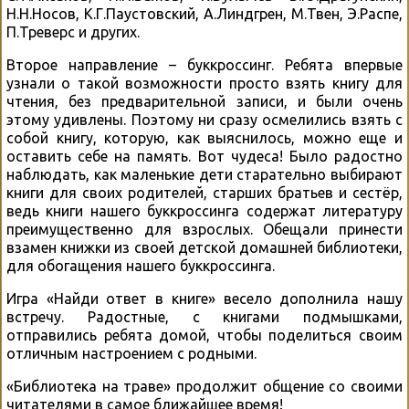
Н.Н.Носов, К.Г.Паустовский, А.Линдгрен, М.Твен, Э.Распе,
П.Треверс и других.
Второе направление – буккроссинг. Ребята впервые
узнали о такой возможности просто взять книгу для
чтения, без предварительной записи, и были очень
этому удивлены. Поэтому ни сразу осмелились взять с
собой книгу, которую, как выяснилось, можно еще и
оставить себе на память. Вот чудеса! Было радостно
наблюдать, как маленькие дети старательно выбирают
книги для своих родителей, старших братьев и сестёр,
ведь книги нашего буккроссинга содержат литературу
преимущественно для взрослых. Обещали принести
взамен книжки из своей детской домашней библиотеки,
для обогащения нашего буккроссинга.
Игра «Найди ответ в книге» весело дополнила нашу
встречу. Радостные, с книгами подмышками,
отправились ребята домой, чтобы поделиться своим
отличным настроением с родными.
«Библиотека на траве» продолжит общение со своими
читателями в самое ближайшее время!