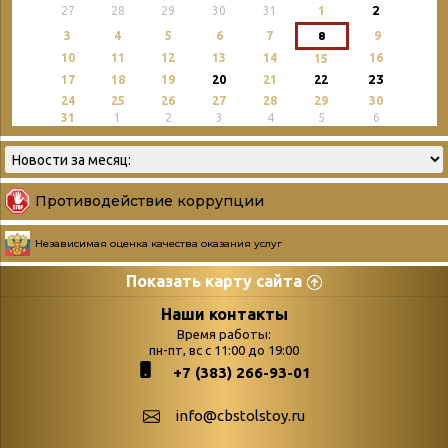
2
27
28
29
30
31
1
3
4
5
6
7
8
9
10
11
12
13
14
16
15
23
17
18
19
20
21
22
24
25
26
27
28
29
30
31
1
2
3
4
5
6
Противодействие коррупции
Независимая оценка качества оказания услуг
Показать карту сайта
Страницы
Категории
Наши контакты
Время работы:
Главная
пн-пт, вс с 11:00 до 19:00
Бюллетень новых
+7 (383) 266-93-01
podvedenie-itogov-festivalya-
поступлений
paskhalnaya-palitra
Война. Народ.
info@cbstolstoy.ru
Друзья фестиваля и библиотеки
Победа.