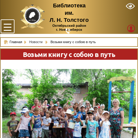
Библиотека
им.
Л. Н. Толстого
Октябрьский район
г. Новосибирск
Главная
Новости
Возьми книгу с собою в путь
Возьми книгу с собою в путь