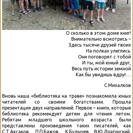
О сколько в этом доме книг!
Внимательно всмотрись –
Здесь тысячи друзей твоих
На полках улеглись.
Они поговорят с тобой
И ты, мой юный друг,
Весь путь истории земной
Как бы увидишь вдруг…
С.Михалков
Вновь наша «библиотека на траве» познакомила юных
читателей со своими богатствами. Прошла
презентация двух направлений. Первое – книги, которые
библиотека рекомендует детям для чтения летом.
Ребятам младшего школьного возраста были
представлены произведения таких писателей, как
С.Т.Аксаков, П.П.Бажов, К.Булычев В.Ю.Драгунский,