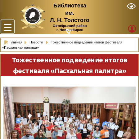
Библиотека
им.
Л. Н. Толстого
Октябрьский район
г. Новосибирск
Главная
Новости
Тожественное подведение итогов фестиваля
«Пасхальная палитра»
Тожественное подведение итогов
фестиваля «Пасхальная палитра»