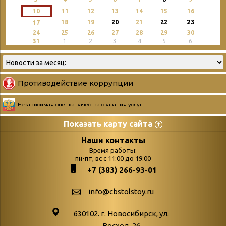
10
11
12
13
14
15
16
23
18
19
20
21
22
17
24
25
26
27
28
29
30
31
1
2
3
4
5
6
Противодействие коррупции
Независимая оценка качества оказания услуг
Показать карту сайта
Страницы
Категории
Наши контакты
Время работы:
Главная
пн-пт, вс с 11:00 до 19:00
Бюллетень новых
+7 (383) 266-93-01
podvedenie-itogov-festivalya-
поступлений
paskhalnaya-palitra
Война. Народ.
info@cbstolstoy.ru
Друзья фестиваля и библиотеки
Победа.
630102. г. Новосибирск, ул.
Антикоррупция
«Истории
Восход, 26