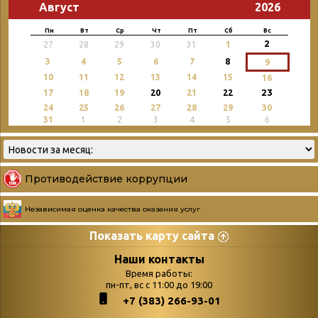
Август
2026
Пн
Вт
Ср
Чт
Пт
Сб
Вс
2
27
28
29
30
31
1
3
4
5
6
7
8
9
10
11
12
13
14
15
16
23
17
18
19
20
21
22
24
25
26
27
28
29
30
31
1
2
3
4
5
6
Противодействие коррупции
Независимая оценка качества оказания услуг
Показать карту сайта
Страницы
Категории
Наши контакты
Время работы:
Главная
пн-пт, вс с 11:00 до 19:00
Бюллетень новых
+7 (383) 266-93-01
podvedenie-itogov-festivalya-
поступлений