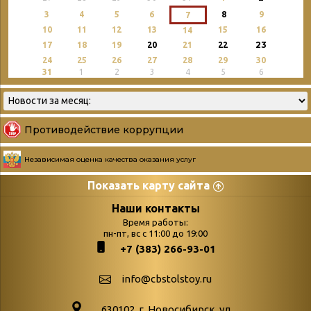
3
4
5
6
8
9
7
10
11
12
13
15
16
14
23
17
18
19
20
21
22
24
25
26
27
28
29
30
31
1
2
3
4
5
6
Противодействие коррупции
Независимая оценка качества оказания услуг
Показать карту сайта
Страницы
Категории
Наши контакты
Время работы:
Главная
пн-пт, вс с 11:00 до 19:00
Бюллетень новых
+7 (383) 266-93-01
podvedenie-itogov-festivalya-
поступлений
paskhalnaya-palitra
Война. Народ.
info@cbstolstoy.ru
Друзья фестиваля и библиотеки
Победа.
630102. г. Новосибирск, ул.