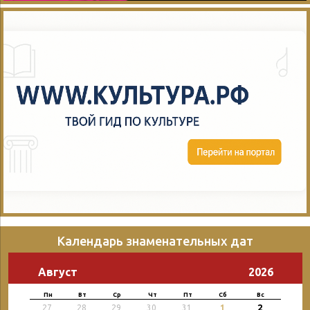
Календарь знаменательных дат
Август
2026
Пн
Вт
Ср
Чт
Пт
Сб
Вс
2
27
28
29
30
31
1