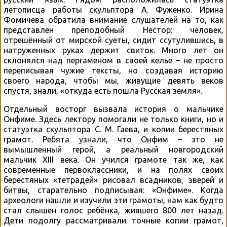
летописца работы скульптора А. Фуженко. Ирина
Фомичева обратила внимание слушателей на то, как
представлен преподобный Нестор: человек,
отрешённый от мирской суеты, сидит ссутулившись, в
натруженных руках держит свиток. Много лет он
склонялся над пергаменом в своей келье – не просто
переписывая чужие тексты, но создавая историю
своего народа, чтобы мы, живущие девять веков
спустя, знали, «откуда есть пошла Русская земля».
Отдельный восторг вызвала история о мальчике
Онфиме. Здесь лектору помогали не только книги, но и
статуэтка скульптора С. М. Гаева, и копии берестяных
грамот. Ребята узнали, что Онфим – это не
вымышленный герой, а реальный новгородский
мальчик XIII века. Он учился грамоте так же, как
современные первоклассники, и на полях своих
берестяных «тетрадей» рисовал всадников, зверей и
битвы, старательно подписывая: «Онфиме». Когда
археологи нашли и изучили эти грамоты, нам как будто
стал слышен голос ребёнка, жившего 800 лет назад.
Дети подолгу рассматривали точные копии грамот,