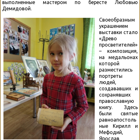
выполненные мастером по бересте Любовью
Демидовой.
Своеобразным
украшением
выставки стало
«Древо
просветителей»
– композиция,
на медальонах
которой
разместились
портреты
людей,
создававших и
сохранявших
православную
книгу. Здесь
были святые
равноапостоль
ные Кирилл и
Мефодий,
Ярослав