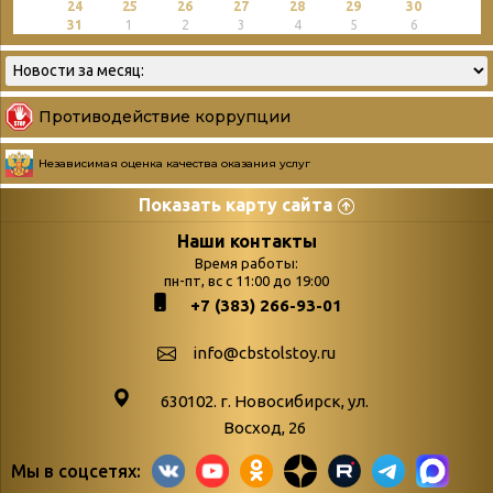
24
25
26
27
28
29
30
31
1
2
3
4
5
6
Противодействие коррупции
Независимая оценка качества оказания услуг
Показать карту сайта
Страницы
Категории
Наши контакты
Время работы:
Главная
пн-пт, вс с 11:00 до 19:00
Бюллетень новых
+7 (383) 266-93-01
podvedenie-itogov-festivalya-
поступлений
paskhalnaya-palitra
Война. Народ.
info@cbstolstoy.ru
Друзья фестиваля и библиотеки
Победа.
630102. г. Новосибирск, ул.
Антикоррупция
«Истории
Восход, 26
Афиша
свидетели
Мы в соцсетях:
Библионочь – как ярмарка точь-в-
живые»