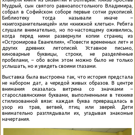
Мудрый, сын святого равноапостольного Владимира,
собрал в Софийском соборе первые сотни рукописей.
Библиотеку тогда называли иначе –
«книгохранительницей» или «книжной клетью». Ребята
слушали внимательно, но по-настоящему оживились,
когда перед ними развернули копии страниц из
«Остромирова Евангелия», «Повести временных лет» и
других древних летописей. Уставное письмо,
киноварные буквицы, строки, не разделённые
пробелами, – обо всём этом можно было не только
услышать, но и увидеть своими глазами.
Выставка была выстроена так, что история предстала
не набором дат, а чередой живых образов. В центре
внимания оказалась витрина со значками –
старославянскими буквами, выполненными в технике
стилизованной вязи: каждая буква превращалась в
узор из трав, ветвей, птиц или зверей. Дети
внимательно разглядывали их, угадывая знакомые
начертания.