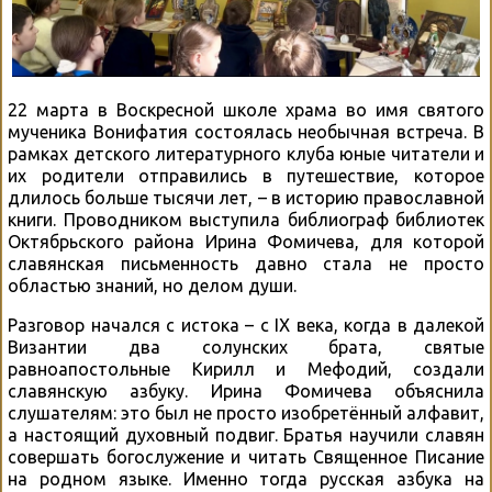
22 марта в Воскресной школе храма во имя святого
мученика Вонифатия состоялась необычная встреча. В
рамках детского литературного клуба юные читатели и
их родители отправились в путешествие, которое
длилось больше тысячи лет, – в историю православной
книги. Проводником выступила библиограф библиотек
Октябрьского района Ирина Фомичева, для которой
славянская письменность давно стала не просто
областью знаний, но делом души.
Разговор начался с истока – с IX века, когда в далекой
Византии два солунских брата, святые
равноапостольные Кирилл и Мефодий, создали
славянскую азбуку. Ирина Фомичева объяснила
слушателям: это был не просто изобретённый алфавит,
а настоящий духовный подвиг. Братья научили славян
совершать богослужение и читать Священное Писание
на родном языке. Именно тогда русская азбука на