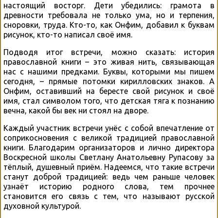
настоящий восторг. Дети убедились: грамота в
древности требовала не только ума, но и терпения,
сноровки, труда. Кто-то, как Онфим, добавил к буквам
рисунок, кто-то написал своё имя.
Подводя итог встречи, можно сказать: история
православной книги – это живая нить, связывающая
нас с нашими предками. Буквы, которыми мы пишем
сегодня, – прямые потомки кирилловских знаков. А
Онфим, оставивший на бересте свой рисунок и своё
имя, стал символом того, что детская тяга к познанию
вечна, какой бы век ни стоял на дворе.
Каждый участник встречи унёс с собой впечатление от
соприкосновения с великой традицией православной
книги. Благодарим организаторов и лично директора
Воскресной школы Светлану Анатольевну Рупасову за
тёплый, душевный приём. Надеемся, что такие встречи
станут доброй традицией: ведь чем раньше человек
узнаёт историю родного слова, тем прочнее
становится его связь с тем, что называют русской
духовной культурой.