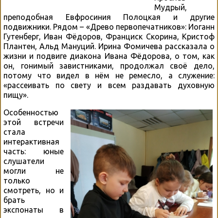
Мудрый,
преподобная Евфросиния Полоцкая и другие
подвижники. Рядом – «Древо первопечатников»: Иоганн
Гутенберг, Иван Фёдоров, Франциск Скорина, Кристоф
Плантен, Альд Мануций. Ирина Фомичева рассказала о
жизни и подвиге диакона Ивана Фёдорова, о том, как
он, гонимый завистниками, продолжал своё дело,
потому что видел в нём не ремесло, а служение:
«рассеивать по свету и всем раздавать духовную
пищу».
Особенностью
этой встречи
стала
интерактивная
часть: юные
слушатели
могли не
только
смотреть, но и
брать
экспонаты в