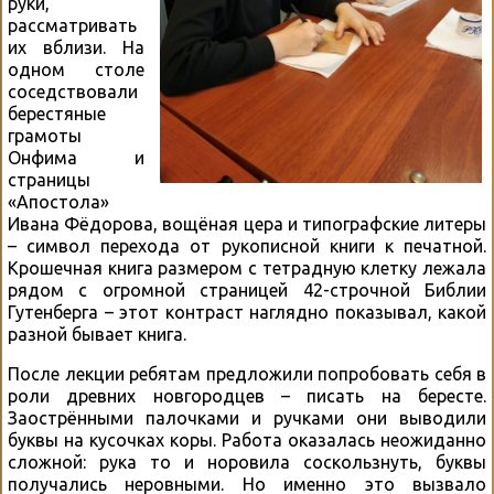
руки,
рассматривать
их вблизи. На
одном столе
соседствовали
берестяные
грамоты
Онфима и
страницы
«Апостола»
Ивана Фёдорова, вощёная цера и типографские литеры
– символ перехода от рукописной книги к печатной.
Крошечная книга размером с тетрадную клетку лежала
рядом с огромной страницей 42-строчной Библии
Гутенберга – этот контраст наглядно показывал, какой
разной бывает книга.
После лекции ребятам предложили попробовать себя в
роли древних новгородцев – писать на бересте.
Заострёнными палочками и ручками они выводили
буквы на кусочках коры. Работа оказалась неожиданно
сложной: рука то и норовила соскользнуть, буквы
получались неровными. Но именно это вызвало