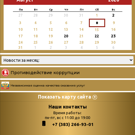
Пн
Вт
Ср
Чт
Пт
Сб
Вс
2
27
28
29
30
31
1
3
4
5
6
7
8
9
10
11
12
13
14
16
15
23
17
18
19
20
21
22
24
25
26
27
28
29
30
31
1
2
3
4
5
6
Противодействие коррупции
Независимая оценка качества оказания услуг
Показать карту сайта
Страницы
Категории
Наши контакты
Время работы:
Главная
пн-пт, вс с 11:00 до 19:00
Бюллетень новых
+7 (383) 266-93-01
podvedenie-itogov-festivalya-
поступлений