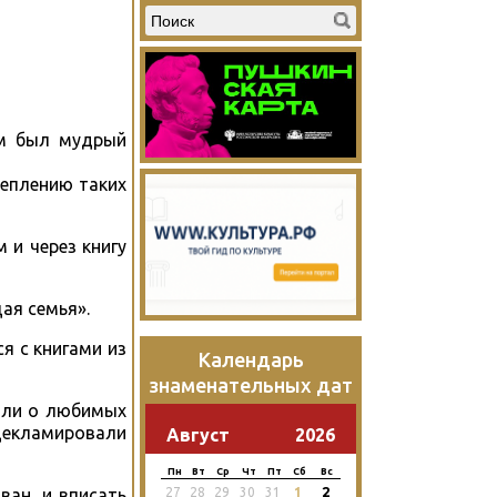
ом был мудрый
еплению таких
 и через книгу
ая семья».
 с книгами из
Календарь
знаменательных дат
али о любимых
декламировали
Август
2026
Пн
Вт
Ср
Чт
Пт
Сб
Вс
2
ван, и вписать
27
28
29
30
31
1