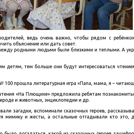
родителей, ведь очень важно, чтобы рядом с ребёнк
чить объяснение или дать совет.
у родными людьми были близкими и теплыми. А укр
м детям, тем больше они будут интересоваться чтением
№ 100 прошла литературная игра «Папа, мама, я – читающ
ия «На Плющихе» предложила ребятам познакомиться
рироде и животных, энциклопедии и др.
загадки, вспоминали сказочных героев, рассказыв
уя мимику и жесты, а остальные отгадывали кто это, 
о было догадаться, какой из сказочных героев зашифро