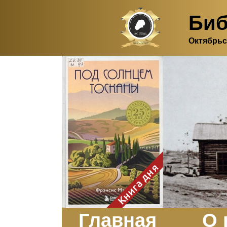
Биб
Октябрьс
Здесь, в своем
итальянском доме, я вновь
испытала первичную
радость единения с
природой. Дом открыт
для бабочек, стрекоз, пчёл
или всех, кто пожелает
влететь в одно окно и
вылететь из другого. Едим
мы почти всегда во
дворе. Во мне настолько
возродился здравый
смысл моей матери -
умение наслаждаться
настоящим и не спешить, -
Книга дня
что даже нашлось время
отполировать до блеска
оконное стекло.
Заказать
Главная
О 