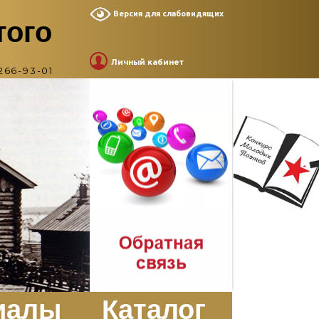
Версия для слабовидящих
того
Личный кабинет
266-93-01
иалы
Каталог