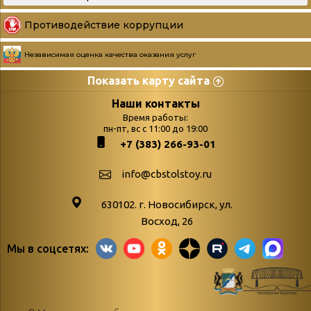
Противодействие коррупции
Независимая оценка качества оказания услуг
Показать карту сайта
Страницы
Категории
Наши контакты
Время работы:
Главная
пн-пт, вс с 11:00 до 19:00
Бюллетень новых
+7 (383) 266-93-01
podvedenie-itogov-festivalya-
поступлений
paskhalnaya-palitra
Война. Народ.
info@cbstolstoy.ru
Друзья фестиваля и библиотеки
Победа.
630102. г. Новосибирск, ул.
Антикоррупция
«Истории
Восход, 26
Афиша
свидетели
Мы в соцсетях:
Библионочь – как ярмарка точь-в-
живые»
точь!
«Мне всё
Библиотекарям
снятся