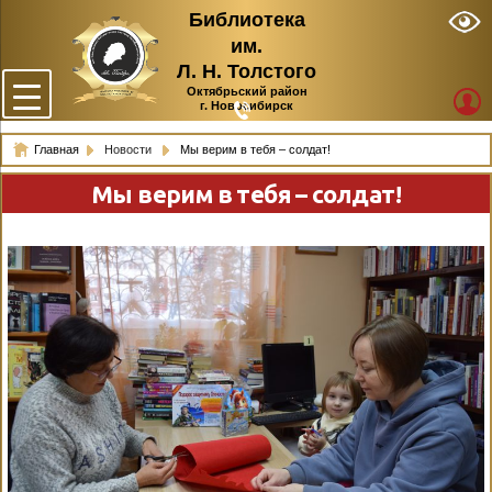
Библиотека
им.
Л. Н. Толстого
Октябрьский район
г. Новосибирск
Главная
Новости
Мы верим в тебя – солдат!
Мы верим в тебя – солдат!