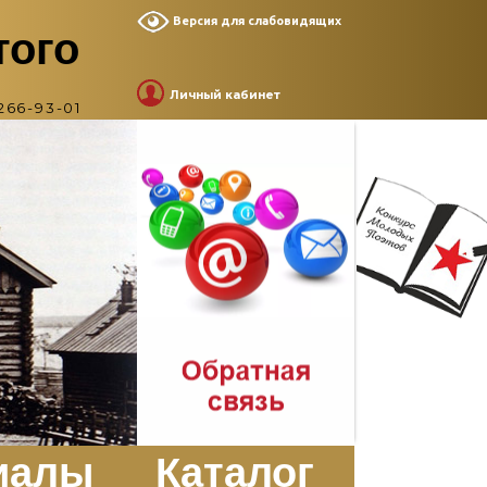
Версия для слабовидящих
того
Личный кабинет
266-93-01
иалы
Каталог