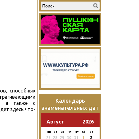
ов, способных
затрагивающими
Календарь
и, а также с
знаменательных дат
дет здесь что-
Август
2026
Пн
Вт
Ср
Чт
Пт
Сб
Вс
2
27
28
29
30
31
1