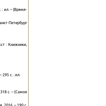
 : ил. – (Время-
Санкт-Петербург
кст : Книжники,
295 с. : ил.
318 с. – (Самое
 2016. – 190 с.