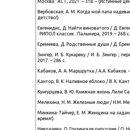
Москва : АСТ, 2021. – 318. – (Истинные це
Вербовская, А. М. Когда мой папа надевает 
детство!)
Евгенидис, Д. Найти виноватого / Д. Евге
: РИПОЛ классик : Пальмира, 2019. – 268 
Еремеева, Д. Родственные души / Д. Еремеев
Зингер, И. Б. Кукареку / И. Б. Зингер ; 
2017. – 286 с.
Кабаков, А. А. Маршрутка / А.А. Кабаков. –
Кантор, В. К. Наливное яблоко / В. К. Кант
Кунгурцева, В. Ю. Книжная жизнь Лили Сажи
Мелехина, Н. М. Железные люди / Н.М. Меле
Минкина-Тайчер, Е. М. Женщина на заданну
время!).
Николаева, О. Грузинская рапсодия / О. Н