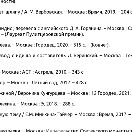
нности).
шляпу / А. М. Вербовская. – Москва : Время, 2019. – 204 с.
нидис ; перевела с английского Д. А. Горянина. – Москва ; 
с. – (Лауреат Пулитцеровской премии).
а. – Москва : Городец, 2020. – 315 с. – (Ковчег).
перевод с идиша и составитель Л. Беринский. – Москва : Те
 Москва : АСТ : Астрель, 2010. – 343 с.
ор. – Москва : Летний сад, 2012. – 428 с.
ной / Вероника Кунгурцева. – Москва : 12 Городец, 2021. – 
хина. – Москва : Э, 2018. – 288 с.
ю тему / Е.М. Минкина-Тайчер. – Москва : Время, 2017. – 
иколаева. – Москва : Издательство Сретенского монастыря,