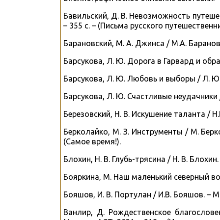
Бавильский, Д. В. Невозможность путешес
– 355 с. – (Письма русского путешественник
Барановский, М. А. Джинса / М.А. Барановс
Барсукова, Л. Ю. Дорога в Гарвард и обрат
Барсукова, Л. Ю. Любовь и выборы / Л. Ю. 
Барсукова, Л. Ю. Счастливые неудачники /
Березовский, Н. В. Искушение таланта / Н
Берколайко, М. З. Инструменты / М. Берко
(Самое время!).
Блохин, Н. В. Глубь-трясина / Н. В. Блохин. 
Бояркина, М. Наш маленький северный восто
Бояшов, И. В. Портулан / И.В. Бояшов. – Мо
Ванлир, Д. Рождественское благословени