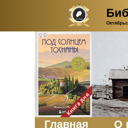
Биб
Октябрьс
Здесь, в своем
итальянском доме, я вновь
испытала первичную
радость единения с
природой. Дом открыт
для бабочек, стрекоз, пчёл
или всех, кто пожелает
влететь в одно окно и
вылететь из другого. Едим
мы почти всегда во
дворе. Во мне настолько
возродился здравый
смысл моей матери -
умение наслаждаться
настоящим и не спешить, -
Книга дня
что даже нашлось время
отполировать до блеска
оконное стекло.
Заказать
Главная
О 