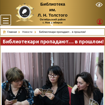
Библиотека
им.
Л. Н. Толстого
Октябрьский район
г. Новосибирск
Главная
Новости
Библиотекари пропадают... в прошлом!
Библиотекари пропадают… в прошлом!