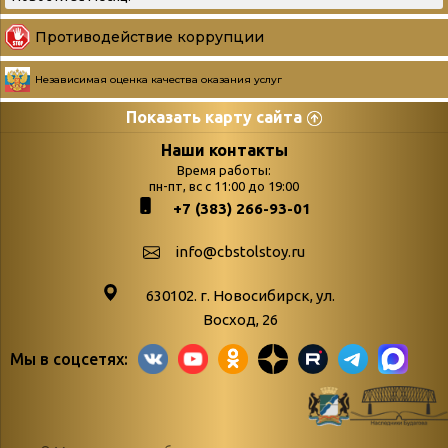
Противодействие коррупции
Независимая оценка качества оказания услуг
Показать карту сайта
Страницы
Категории
Наши контакты
Время работы:
Главная
пн-пт, вс с 11:00 до 19:00
Бюллетень новых
+7 (383) 266-93-01
podvedenie-itogov-festivalya-
поступлений
paskhalnaya-palitra
Война. Народ.
info@cbstolstoy.ru
Друзья фестиваля и библиотеки
Победа.
630102. г. Новосибирск, ул.
Антикоррупция
«Истории
Восход, 26
Афиша
свидетели
Мы в соцсетях:
Библионочь – как ярмарка точь-в-
живые»
точь!
«Мне всё
Библиотекарям
снятся