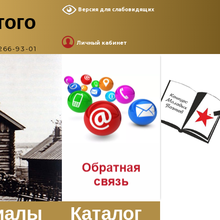
Версия для слабовидящих
того
Личный кабинет
266-93-01
иалы
Каталог