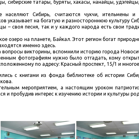
ы, сибирские татары, буряты, хакасы, нанайцы, удэгейцы,
 населяют Сибирь, считаются чукчи, ительмены и 
ов указывает на богатую и разностороннюю культуру Сиб
ы – своя песня, так и у каждого народа есть свои трад
ое озеро на планете, Байкал. Этот регион богат природ
аходятся именно здесь.
 вопросы викторины, вспомнили историю города Новосиб
вленным фотографиям нужно было отгадать, кому откры
положенному по адресу: Красный проспект, 15/1 и многое
лись с книгами из фонда библиотеке об истории Сибир
ткова.
ательным мероприятием, а настоящим уроком патриоти
ся и пробудив интерес к изучению истории и культуры ро