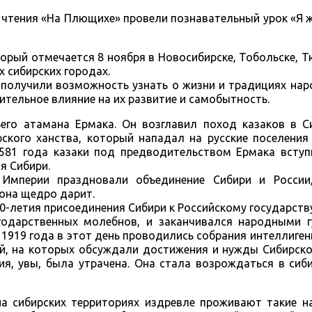
 чтения «На Плющихе» провели познавательный урок «Я ж
орый отмечается 8 ноября в Новосибирске, Тобольске, Т
х сибирских городах.
получили возможность узнать о жизни и традициях нар
ительное влияние на их развитие и самобытность.
ьего атамана Ермака. Он возглавил поход казаков в С
рского ханства, который нападал на русские поселения
1581 года казаки под предводительством Ермака вступ
я Сибири.
 Империи праздновали объединение Сибири и России
 она щедро дарит.
00-летия присоединения Сибири к Российскому государству
годарственных молебнов, и заканчивался народными 
1919 года в этот день проводились собрания интеллиген
ий, на которых обсуждали достижения и нужды Сибирско
я, увы, была утрачена. Она стала возрождаться в сиб
на сибирских территориях издревле проживают такие н