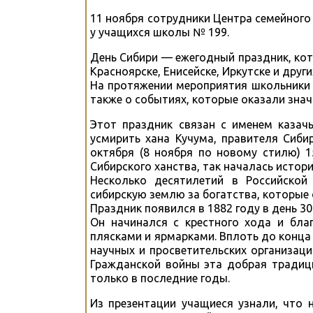
11 ноября сотрудники Центра семейного
у учащихся школы № 199.
День Сибири — ежегодный праздник, кот
Красноярске, Енисейске, Иркутске и други
На протяжении мероприятия школьники 
также о событиях, которые оказали знач
Этот праздник связан с именем казач
усмирить хана Кучума, правителя Сиби
октября (8 ноября по новому стилю) 
Сибирского ханства, так началась истори
Несколько десятилетий в Российской
сибирскую землю за богатства, которые
Праздник появился в 1882 году в день 3
Он начинался с крестного хода и бла
плясками и ярмарками. Вплоть до конца 
научных и просветительских организац
Гражданской войны эта добрая традици
только в последние годы.
Из презентации учащиеся узнали, что 