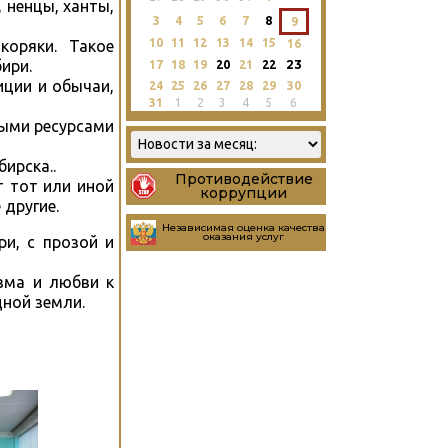
 ненцы, ханты,
3
4
5
6
7
8
9
10
11
12
13
14
15
коряки. Такое
16
ири.
23
17
18
19
20
21
22
иции и обычаи,
24
25
26
27
28
29
30
31
1
2
3
4
5
6
ными ресурсами
ирска..
Противодействие
т тот или иной
коррупции
 другие.
Независимая оценка качества
оказания услуг
и, с прозой и
зма и любви к
дной земли.