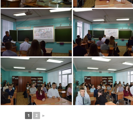
1
2
►