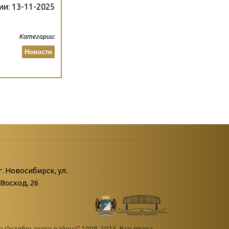
ии:
13-11-2025
Категории:
Новости
атегории
ний
г. Новосибирск, ул.
Восход, 26
живые»
нной поры пустыри…»
Октябрьского района" 2008-2025. Все права