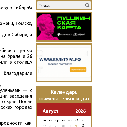
иву в Сибири!»
юмени, Томске,
одов Сибири, а
ибирь с целью
 на Урале и 26
или в столицу
, благодарили
.
гуляньями — с
Календарь
ции, заседания
знаменательных дат
го края. После
ирских городах
Август
2026
Пн
Вт
Ср
Чт
Пт
Сб
Вс
ародности как:
2
27
28
29
30
31
1