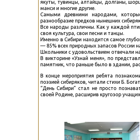
якуты, тувинцы, алтайцы, долганы, шорц
манси и многие другие.
Самыми древними народами, которые
разнообразие предков нынешних сибиряк
Все народы различны. Как у каждой птиц
своя культура, свои песни и танцы.
Именно в Сибири находится самое глубок
— 85% всех природных запасов России н
Школьники с удовольствием отвечали на
В викторине «Узнай меня», по предста
памятник, что раньше было в здании, рас
В конце мероприятия ребята познакоми
поэзией сибиряков, читали стихи Б. Бога
“День Сибири” стал не просто познав
своей Родине, расширив кругозор учащих