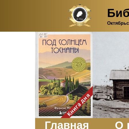
Биб
Октябрьс
Здесь, в своем
итальянском доме, я вновь
испытала первичную
радость единения с
природой. Дом открыт
для бабочек, стрекоз, пчёл
или всех, кто пожелает
влететь в одно окно и
вылететь из другого. Едим
мы почти всегда во
дворе. Во мне настолько
возродился здравый
смысл моей матери -
умение наслаждаться
настоящим и не спешить, -
Книга дня
что даже нашлось время
отполировать до блеска
оконное стекло.
Заказать
Главная
О 