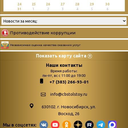
24
25
26
27
28
29
30
31
1
2
3
4
5
6
Противодействие коррупции
Независимая оценка качества оказания услуг
Показать карту сайта
Страницы
Категории
Наши контакты
Время работы:
Главная
пн-пт, вс с 11:00 до 19:00
Бюллетень новых
+7 (383) 266-93-01
podvedenie-itogov-festivalya-
поступлений
paskhalnaya-palitra
Война. Народ.
info@cbstolstoy.ru
Друзья фестиваля и библиотеки
Победа.
630102. г. Новосибирск, ул.
Антикоррупция
«Истории
Восход, 26
Афиша
свидетели
Мы в соцсетях:
Библионочь – как ярмарка точь-в-
живые»