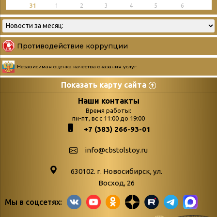
31
1
2
3
4
5
6
Противодействие коррупции
Независимая оценка качества оказания услуг
Показать карту сайта
Страницы
Категории
Наши контакты
Время работы:
Главная
пн-пт, вс с 11:00 до 19:00
Бюллетень новых
+7 (383) 266-93-01
podvedenie-itogov-festivalya-
поступлений
paskhalnaya-palitra
Война. Народ.
info@cbstolstoy.ru
Друзья фестиваля и библиотеки
Победа.
630102. г. Новосибирск, ул.
Антикоррупция
«Истории
Восход, 26
Афиша
свидетели
Мы в соцсетях:
Библионочь – как ярмарка точь-в-
живые»