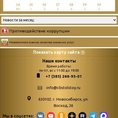
24
25
26
27
28
29
30
31
1
2
3
4
5
6
Противодействие коррупции
Независимая оценка качества оказания услуг
Показать карту сайта
Страницы
Категории
Наши контакты
Время работы:
Главная
пн-пт, вс с 11:00 до 19:00
Бюллетень новых
+7 (383) 266-93-01
podvedenie-itogov-festivalya-
поступлений
paskhalnaya-palitra
Война. Народ.
info@cbstolstoy.ru
Друзья фестиваля и библиотеки
Победа.
630102. г. Новосибирск, ул.
Антикоррупция
«Истории
Восход, 26
Афиша
свидетели
Мы в соцсетях: