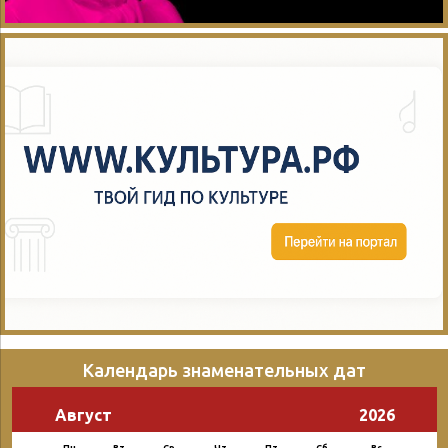
Календарь знаменательных дат
Август
2026
Пн
Вт
Ср
Чт
Пт
Сб
Вс