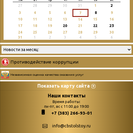
2
27
28
29
30
31
1
3
4
5
6
8
9
7
10
11
12
13
15
16
14
23
17
18
19
20
21
22
24
25
26
27
28
29
30
31
1
2
3
4
5
6
Противодействие коррупции
Независимая оценка качества оказания услуг
Показать карту сайта
Страницы
Категории
Наши контакты
Время работы:
Главная
пн-пт, вс с 11:00 до 19:00
Бюллетень новых
+7 (383) 266-93-01
podvedenie-itogov-festivalya-
поступлений
paskhalnaya-palitra
Война. Народ.
info@cbstolstoy.ru