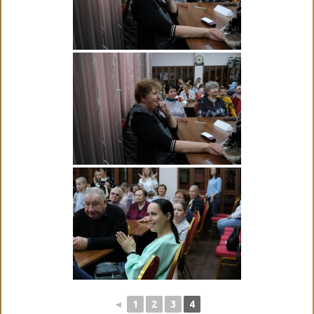
◄
1
2
3
4