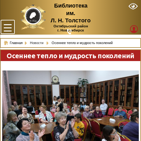
Библиотека
им.
Л. Н. Толстого
Октябрьский район
г. Новосибирск
Главная
Новости
Осеннее тепло и мудрость поколений
Осеннее тепло и мудрость поколений