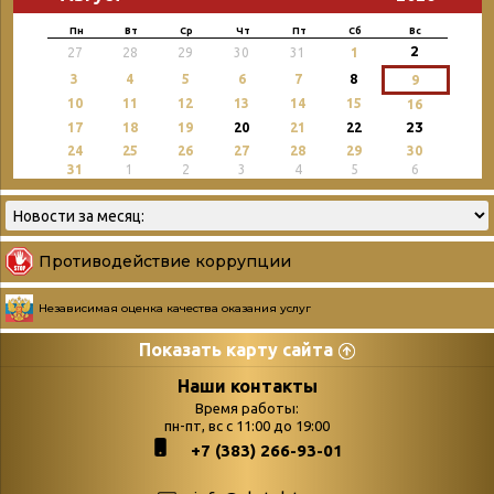
Пн
Вт
Ср
Чт
Пт
Сб
Вс
2
27
28
29
30
31
1
3
4
5
6
7
8
9
10
11
12
13
14
15
16
23
17
18
19
20
21
22
24
25
26
27
28
29
30
31
1
2
3
4
5
6
Противодействие коррупции
Независимая оценка качества оказания услуг
Показать карту сайта
Страницы
Категории
Наши контакты
Время работы:
Главная
пн-пт, вс с 11:00 до 19:00
Бюллетень новых
+7 (383) 266-93-01
podvedenie-itogov-festivalya-
поступлений