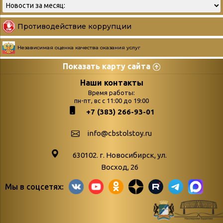
Противодействие коррупции
Независимая оценка качества оказания услуг
Показать карту сайта
Страницы
Категории
Наши контакты
Время работы:
Главная
пн-пт, вс с 11:00 до 19:00
Бюллетень новых
+7 (383) 266-93-01
podvedenie-itogov-festivalya-
поступлений
paskhalnaya-palitra
Война. Народ.
info@cbstolstoy.ru
Друзья фестиваля и библиотеки
Победа.
630102. г. Новосибирск, ул.
Антикоррупция
«Истории
Восход, 26
Афиша
свидетели
Мы в соцсетях:
Библионочь – как ярмарка точь-в-
живые»
точь!
«Мне всё
Библиотекарям
снятся