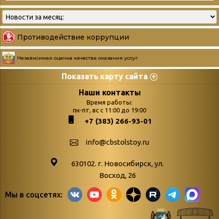
Противодействие коррупции
Независимая оценка качества оказания услуг
Показать карту сайта
Страницы
Категории
Наши контакты
Время работы:
Главная
пн-пт, вс с 11:00 до 19:00
Бюллетень новых
+7 (383) 266-93-01
podvedenie-itogov-festivalya-
поступлений
paskhalnaya-palitra
Война. Народ.
info@cbstolstoy.ru
Друзья фестиваля и библиотеки
Победа.
630102. г. Новосибирск, ул.
Антикоррупция
«Истории
Восход, 26
Афиша
свидетели
Мы в соцсетях:
Библионочь – как ярмарка точь-в-
живые»
точь!
«Мне всё