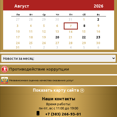
Август
2026
Пн
Вт
Ср
Чт
Пт
Сб
Вс
2
27
28
29
30
31
1
3
4
5
6
8
9
7
10
11
12
13
15
16
14
23
17
18
19
20
21
22
24
25
26
27
28
29
30
31
1
2
3
4
5
6
Противодействие коррупции
Независимая оценка качества оказания услуг
Показать карту сайта
Страницы
Категории
Наши контакты
Время работы:
Главная
пн-пт, вс с 11:00 до 19:00
Бюллетень новых
+7 (383) 266-93-01
podvedenie-itogov-festivalya-
поступлений