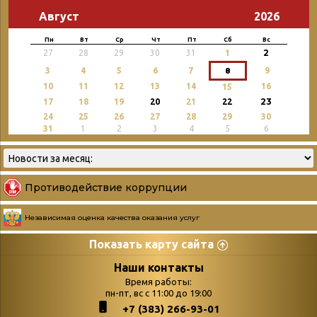
Август
2026
Пн
Вт
Ср
Чт
Пт
Сб
Вс
2
27
28
29
30
31
1
3
4
5
6
7
8
9
10
11
12
13
14
16
15
23
17
18
19
20
21
22
24
25
26
27
28
29
30
31
1
2
3
4
5
6
Противодействие коррупции
Независимая оценка качества оказания услуг
Показать карту сайта
Страницы
Категории
Наши контакты
Время работы:
Главная
пн-пт, вс с 11:00 до 19:00
Бюллетень новых
+7 (383) 266-93-01
podvedenie-itogov-festivalya-
поступлений