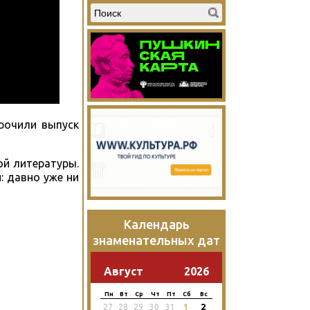
урочили выпуск
ой литературы.
: давно уже ни
Календарь
знаменательных дат
Август
2026
Пн
Вт
Ср
Чт
Пт
Сб
Вс
2
27
28
29
30
31
1