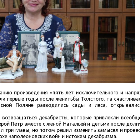
анию произведения «пять лет исключительного и напря
ли первые годы после женитьбы Толстого, та счастливая
Ясной Поляне разводились сады и леса, открывали
и возвращаться декабристы, которые привлекли всеобщ
ерой Пётр вместе с женой Натальей и детьми после долги
л три главы, но потом решил изменить замысел и провес
похе наполеоновских войн и истокам декабризма.