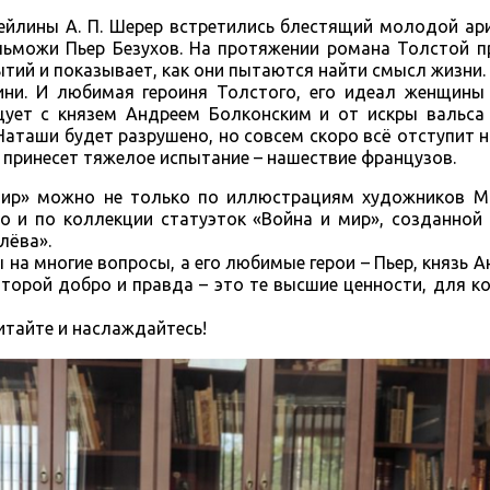
рейлины А. П. Шерер встретились блестящий молодой ар
льможи Пьер Безухов. На протяжении романа Толстой п
тий и показывает, как они пытаются найти смысл жизни.
ини. И любимая героиня Толстого, его идеал женщины
цует с князем Андреем Болконским и от искры вальса 
аташи будет разрушено, но совсем скоро всё отступит н
 принесет тяжелое испытание – нашествие французов.
мир» можно не только по иллюстрациям художников М.
но и по коллекции статуэток «Война и мир», созданной
лёва».
на многие вопросы, а его любимые герои – Пьер, князь А
оторой добро и правда – это те высшие ценности, для 
итайте и наслаждайтесь!