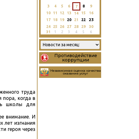
3
4
5
6
8
9
7
10
11
12
13
15
16
14
23
17
18
19
20
21
22
24
25
26
27
28
29
30
31
1
2
3
4
5
6
Противодействие
коррупции
Независимая оценка качества
оказания услуг
женного труда
 пора, когда в
сь школы для
ее внимание. И
х лет изгнания
ти героя через