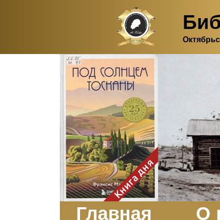
Биб
Октябрьс
Здесь, в своем
итальянском доме, я вновь
испытала первичную
радость единения с
природой. Дом открыт
для бабочек, стрекоз, пчёл
или всех, кто пожелает
влететь в одно окно и
вылететь из другого. Едим
мы почти всегда во
дворе. Во мне настолько
возродился здравый
смысл моей матери -
умение наслаждаться
настоящим и не спешить, -
Книга дня
что даже нашлось время
отполировать до блеска
оконное стекло.
Заказать
Главная
О 