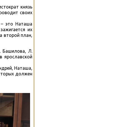
истократ князь
роводит своих
 – это Наташа
зажигается их
а второй план,
 Башилова, Л.
 в ярославской
ндрей, Наташа,
которых должен