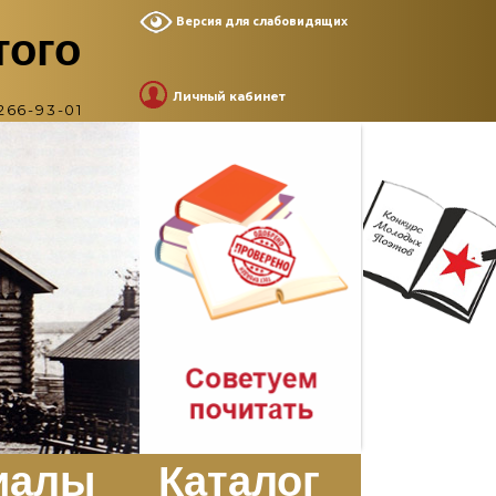
Версия для слабовидящих
того
Личный кабинет
266-93-01
иалы
Каталог