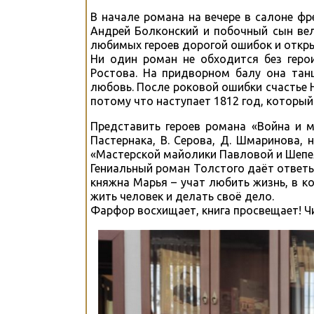
В начале романа на вечере в салоне ф
Андрей Болконский и побочный сын ве
любимых героев дорогой ошибок и откры
Ни один роман не обходится без геро
Ростова. На придворном балу она тан
любовь. После роковой ошибки счастье Н
потому что наступает 1812 год, который
Представить героев романа «Война и 
Пастернака, В. Серова, Д. Шмаринова, 
«Мастерской майолики Павловой и Шепе
Гениальный роман Толстого даёт ответы 
княжна Марья – учат любить жизнь, в к
жить человек и делать своё дело.
Фарфор восхищает, книга просвещает! Ч