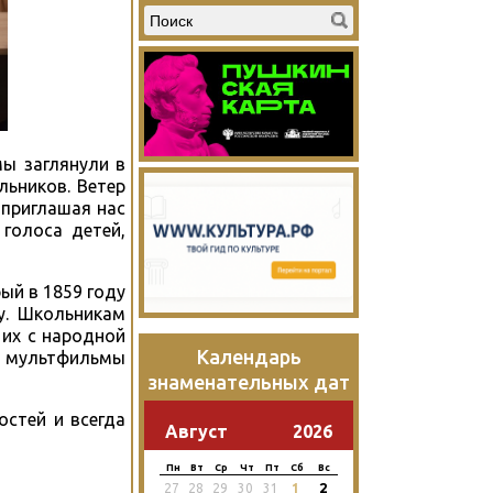
мы заглянули в
ьников. Ветер
 приглашая нас
голоса детей,
ый в 1859 году
у. Школьникам
 их с народной
Календарь
и мультфильмы
знаменательных дат
остей и всегда
Август
2026
Пн
Вт
Ср
Чт
Пт
Сб
Вс
2
27
28
29
30
31
1