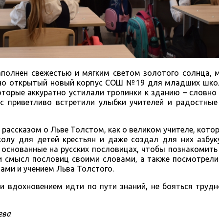
аполнен свежестью и мягким светом золотого солнца, 
вно открытый новый корпус СОШ №19 для младших школ
оторые аккуратно устилали тропинки к зданию – словно
с приветливо встретили улыбки учителей и радостные 
рассказом о Льве Толстом, как о великом учителе, котор
олу для детей крестьян и даже создал для них азбук
 основанные на русских пословицах, чтобы познакомить
ли смысл пословиц своими словами, а также посмотрел
ами и учением Льва Толстого.
 вдохновением идти по пути знаний, не бояться трудн
ева