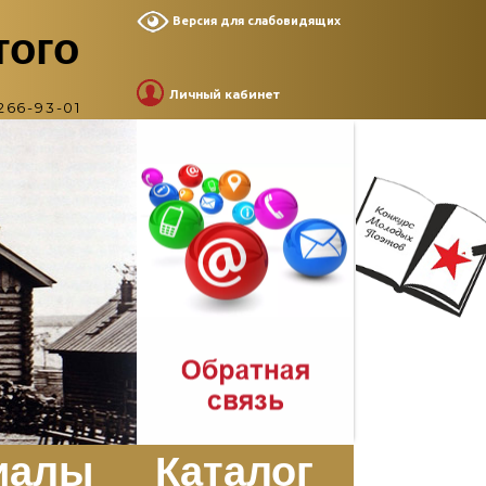
Версия для слабовидящих
того
Личный кабинет
266-93-01
иалы
Каталог