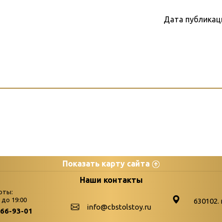
Дата публикац
Показать карту сайта
цы
К
Наши контакты
оты:
Бюллетень новых поступле
0 до 19:00
630102. 
info@cbstolstoy.ru
266-93-01
-palitra
Война. Народ. Победа.