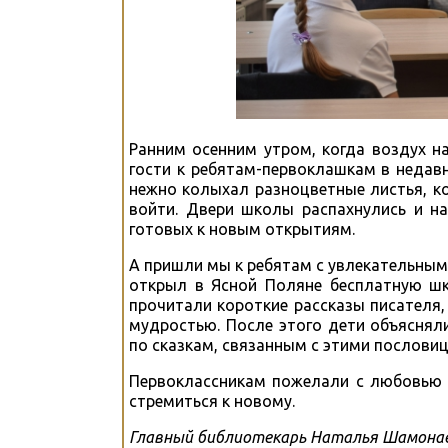
Ранним осенним утром, когда воздух н
гости к ребятам-первоклашкам в неда
нежно колыхал разноцветные листья, к
войти. Двери школы распахнулись и на
готовых к новым открытиям.
А пришли мы к ребятам с увлекательным 
открыл в Ясной Поляне бесплатную шк
прочитали короткие рассказы писателя,
мудростью. После этого дети объясня
по сказкам, связанным с этими пословиц
Первоклассникам пожелали с любовью и
стремиться к новому.
Главный библиотекарь Наталья Шамона