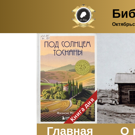
Биб
Октябрьс
Здесь, в своем
итальянском доме, я вновь
испытала первичную
радость единения с
природой. Дом открыт
для бабочек, стрекоз, пчёл
или всех, кто пожелает
влететь в одно окно и
вылететь из другого. Едим
мы почти всегда во
дворе. Во мне настолько
возродился здравый
смысл моей матери -
умение наслаждаться
настоящим и не спешить, -
Книга дня
что даже нашлось время
отполировать до блеска
оконное стекло.
Заказать
Главная
О 