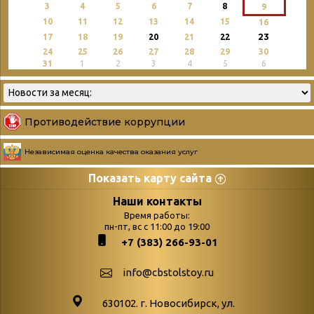
3
4
5
6
7
8
9
10
11
12
13
14
15
16
23
17
18
19
20
21
22
24
25
26
27
28
29
30
31
1
2
3
4
5
6
Противодействие коррупции
Независимая оценка качества оказания услуг
Показать карту сайта
Страницы
Категории
Наши контакты
Время работы:
Главная
пн-пт, вс с 11:00 до 19:00
Бюллетень новых
+7 (383) 266-93-01
podvedenie-itogov-festivalya-
поступлений
paskhalnaya-palitra
Война. Народ.
info@cbstolstoy.ru
Друзья фестиваля и библиотеки
Победа.
630102. г. Новосибирск, ул.
Антикоррупция
«Истории