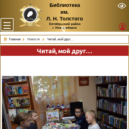
Библиотека
им.
Л. Н. Толстого
Октябрьский район
г. Новосибирск
Главная
Новости
Читай, мой друг…
Читай, мой друг…