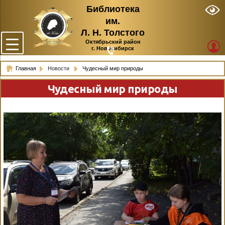
Библиотека
им.
Л. Н. Толстого
Октябрьский район
г. Новосибирск
Главная
Новости
Чудесный мир природы
Чудесный мир природы