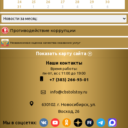
24
25
26
27
28
29
30
31
1
2
3
4
5
6
Противодействие коррупции
Независимая оценка качества оказания услуг
Показать карту сайта
Страницы
Категории
Наши контакты
Время работы:
Главная
пн-пт, вс с 11:00 до 19:00
Бюллетень новых
+7 (383) 266-93-01
podvedenie-itogov-festivalya-
поступлений
paskhalnaya-palitra
Война. Народ.
info@cbstolstoy.ru
Друзья фестиваля и библиотеки
Победа.
630102. г. Новосибирск, ул.
Антикоррупция
«Истории
Восход, 26
Афиша
свидетели
Мы в соцсетях:
Библионочь – как ярмарка точь-в-
живые»