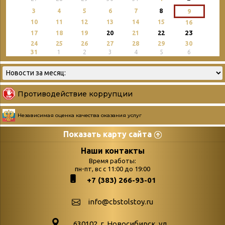
3
4
5
6
7
8
9
10
11
12
13
14
15
16
23
17
18
19
20
21
22
24
25
26
27
28
29
30
31
1
2
3
4
5
6
Противодействие коррупции
Независимая оценка качества оказания услуг
Показать карту сайта
Страницы
Категории
Наши контакты
Время работы:
Главная
пн-пт, вс с 11:00 до 19:00
Бюллетень новых
+7 (383) 266-93-01
podvedenie-itogov-festivalya-
поступлений
paskhalnaya-palitra
Война. Народ.
info@cbstolstoy.ru
Друзья фестиваля и библиотеки
Победа.
630102. г. Новосибирск, ул.