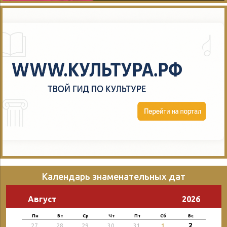
Календарь знаменательных дат
Август
2026
Пн
Вт
Ср
Чт
Пт
Сб
Вс
2
27
28
29
30
31
1