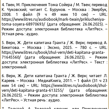
4. Твен, М. Приключения Тома Сойера / М. Твен; перевод
К. Чуковский; читает С. Бурунов. – Москва : Эвербук,
2008. 1 файл (9 ч 49 мин 10 сек) – URL:
https://www.litres.ru/audiobook/mark-twain/priklucheniya-
toma-soyera-68970693/ (дата обращения: 26.06.2025). –
Режим доступа: электронная библиотека «ЛитРес». –
Устная речь : аудио.
5. Верн, Ж. Дети капитана Гранта / Ж. Верн; перевод А.
Бекетова. – Москва : Эксмо, 2025. – 780 с. – URL:
https://www.litres.ru/book/zhul-vern/deti-kapitana-granta-
71645560/ (дата обращения: 26.06.2025). – Режим
доступа: электронная библиотека «ЛитРес». – Текст :
электронный.
6. Верн, Ж. Дети капитана Гранта / Ж. Верн; читает Л.
Кареев. – Москва : МедиаКнига, 2011. – 1 файл (31 ч 23
мин 54 сек) – URL: https://www.litres.ru/audiobook/zhul-
vern/deti-kapitana-granta-613255/ (дата обращения:
26.06.2025). – Режим доступа: электронная библиотека
«ЛитРес». – Устная речь : аудио.
7. Толстой, А. Золотой ключик, или Приключения