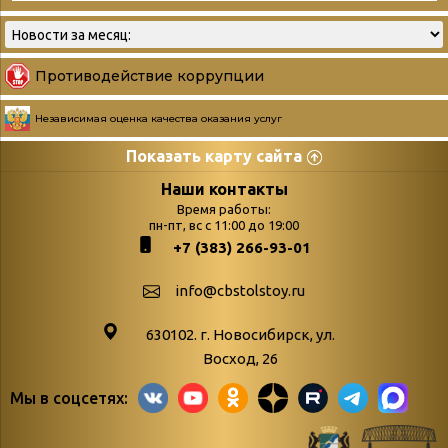
Противодействие коррупции
Независимая оценка качества оказания услуг
Показать карту сайта
Страницы
Категории
Наши контакты
Время работы:
Главная
пн-пт, вс с 11:00 до 19:00
Бюллетень новых
+7 (383) 266-93-01
podvedenie-itogov-festivalya-
поступлений
paskhalnaya-palitra
Война. Народ.
info@cbstolstoy.ru
Друзья фестиваля и библиотеки
Победа.
630102. г. Новосибирск, ул.
Антикоррупция
«Истории
Восход, 26
Афиша
свидетели
Мы в соцсетях:
Библионочь – как ярмарка точь-в-
живые»
точь!
«Мне всё