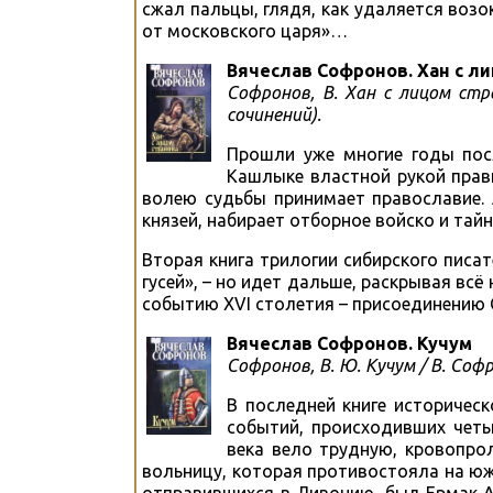
сжал пальцы, глядя, как удаляется возо
от московского царя»…
Вячеслав Софронов. Хан с л
Софронов, В. Хан с лицом стра
сочинений).
Прошли уже многие годы посл
Кашлыке властной рукой прави
волею судьбы принимает православие.
князей, набирает отборное войско и тайн
Вторая книга трилогии сибирского писа
гусей», – но идет дальше, раскрывая вс
событию XVI столетия – присоединению С
Вячеслав Софронов. Кучум
Софронов, В. Ю. Кучум / В. Софро
В последней книге историчес
событий, происходивших четы
века вело трудную, кровопро
вольницу, которая противостояла на юж