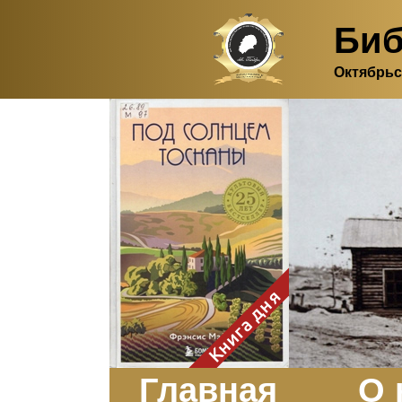
Биб
Октябрьс
Здесь, в своем
итальянском доме, я вновь
испытала первичную
радость единения с
природой. Дом открыт
для бабочек, стрекоз, пчёл
или всех, кто пожелает
влететь в одно окно и
вылететь из другого. Едим
мы почти всегда во
дворе. Во мне настолько
возродился здравый
смысл моей матери -
умение наслаждаться
настоящим и не спешить, -
Книга дня
что даже нашлось время
отполировать до блеска
оконное стекло.
Заказать
Главная
О 