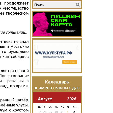
ов продолжает
о «могущество
ном творческом
ние сочинений).
т века не знал
ные и жестокие
что буквально
 хан сибирцев
вляется первой
Повествование
и – реальны, а
Календарь
зад, во время,
знаменательных дат
Август
2026
бранный шатёр.
алённые улусы,
Пн
Вт
Ср
Чт
Пт
Сб
Вс
учум с хрустом
2
27
28
29
30
31
1