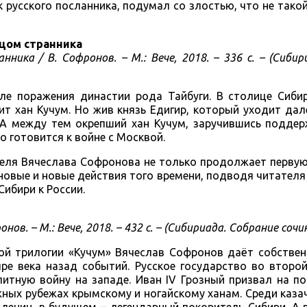
к русского посланника, подумал со злостью, что не так
ицом странника
нника / В. Софронов. – М.: Вече, 2018. – 336 с. – (Сиби
е поражения династии рода Тайбуги. В столице Сибир
т хан Кучум. Но жив князь Едигир, который уходит дал
 А между тем окрепший хан Кучум, заручившись поддер
о готовится к войне с Москвой.
теля Вячеслава Софронова не только продолжает первую
ё новые и новые действия того времени, подводя читателя
ибири к России.
нов. – М.: Вече, 2018. – 432 с. – (Сибириада. Собрание сочи
кой трилогии «Кучум» Вячеслав Софронов даёт собстве
ре века назад событий. Русское государство во второ
литную войну на западе. Иван IV Грозный призвал на 
ных рубежах крымскому и ногайскому ханам. Среди каза