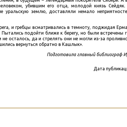
ленин, в будущем – легендарный покоритель Сибири. А 
человеком, убившим его отца, молодой князь Сейдяк.
ие уральскую землю, доставляли немало неприятност
рега, и гребцы всматривались в темноту, поджидая Ерма
. Пытались подойти ближе к берегу, но были встречены 
 не осталось, да и стрелять они не могли из-за проливн
ешились вернуться обратно в Кашлык».
Подготовила главный библиограф И
Дата публикац