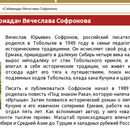
«Сибириада» Вячеслава Софронова
риада» Вячеслава Софронова
Вячеслав Юрьевич Софронов, российский писател
родился в Тобольске в 1949 году в семье педаго
историческими традициями. Он исчисляет свой род 
Ермака, пришедшего в далёкую Сибирь четыре века н
вырос неподалёку от стен Тобольского кремля, и
впитал в себя исторические традиции, но живёт и
отсюда идёт его тяга к путешествиям, поиск мо
подземных ходов Тобольска, клада хана Кучума и цар
Писать и публиковаться Софронов начал в 1989 
родилась повесть «Под знаком Рака», которую напеч
«Иртыше». Затем появился исторический роман о ле
Кучуме и его извечном сопернике Ермаке, работе н
отдал пять лет. Как вспоминает автор, у него «хв
 почти тысячи героев». Масштаб происходящего впечат
бири и Средней Азии до Турции и западных рубежей Росс