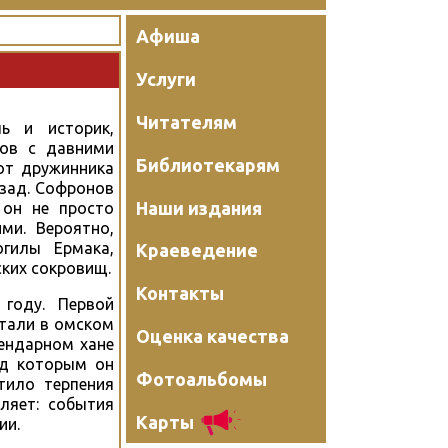
Афиша
Услуги
Читателям
ь и историк,
гов с давними
Библиотекарям
от дружинника
азад. Софронов
Наши издания
 он не просто
ми. Вероятно,
гилы Ермака,
Краеведение
ских сокровищ.
Контакты
году. Первой
атали в омском
Оценка качества
гендарном хане
ад которым он
Фотоальбомы
атило терпения
ляет: события
Карты
ии.