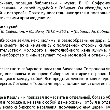
хивах, посещая библиотеки и музеи, В. Ю. Софрон
 связанным своей судьбой с Сибирью. Он убеждён, чт
ой и историей». Поэтому писатель находится в постоян
рическими произведениями.
их гусей
В. Софронов. – М.: Вече, 2018. – 352 с. – (Сибириада. Собра
бирская земля, неисчислимы и разнообразны ее дары. О
ха смерти, пока не явились с полуденной стороны силь
ительством молодого и честолюбивого хана Кучума, 
отивоборство с ним вступает тоже молодой и отважный
 известного сибирского писателя Вячеслава Софронова я
е, вписавшем в историю Сибири много ярких страниц. 
ающихся между собой. Все представленные в книге геро
регах Иртыша и Тобола четыре с половиной столетия на
де в Кашлык и приказал поместить в отдельный, богато у
 в городке и, не взяв с собой даже охраны, отбыл в отд
 всего сибирского населения, порученную ему царём. К