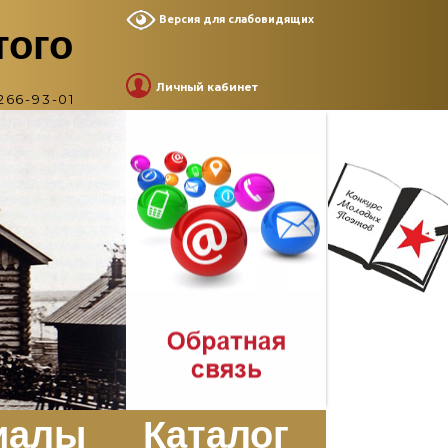
Версия для слабовидящих
того
Личный кабинет
266-93-01
иалы
Каталог