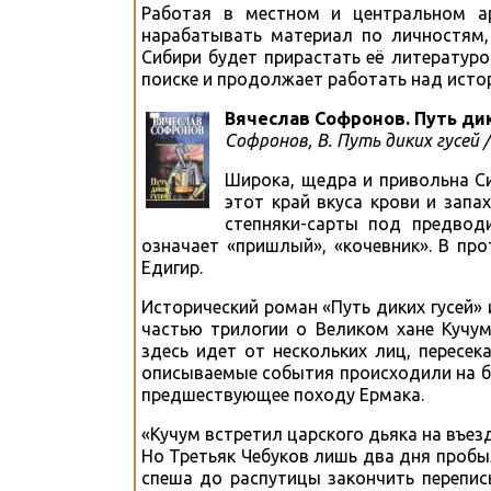
Работая в местном и центральном ар
нарабатывать материал по личностям,
Сибири будет прирастать её литератур
поиске и продолжает работать над исто
Вячеслав Софронов. Путь дик
Софронов, В. Путь диких гусей / 
Широка, щедра и привольна Си
этот край вкуса крови и запа
степняки-сарты под предвод
означает «пришлый», «кочевник». В пр
Едигир.
Исторический роман «Путь диких гусей»
частью трилогии о Великом хане Кучум
здесь идет от нескольких лиц, пересек
описываемые события происходили на бе
предшествующее походу Ермака.
«Кучум встретил царского дьяка на въез
Но Третьяк Чебуков лишь два дня пробыл
спеша до распутицы закончить перепись