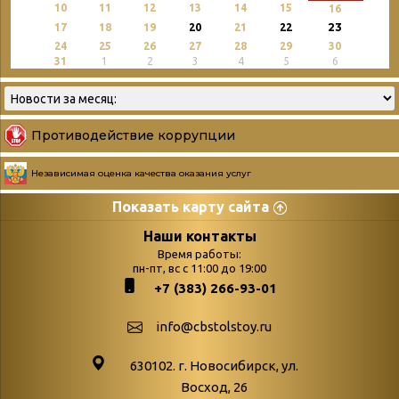
10
11
12
13
14
15
16
23
17
18
19
20
21
22
24
25
26
27
28
29
30
31
1
2
3
4
5
6
Противодействие коррупции
Независимая оценка качества оказания услуг
Показать карту сайта
Страницы
Категории
Наши контакты
Время работы:
Главная
пн-пт, вс с 11:00 до 19:00
Бюллетень новых
+7 (383) 266-93-01
podvedenie-itogov-festivalya-
поступлений
paskhalnaya-palitra
Война. Народ.
info@cbstolstoy.ru
Друзья фестиваля и библиотеки
Победа.
630102. г. Новосибирск, ул.
Антикоррупция
«Истории
Восход, 26