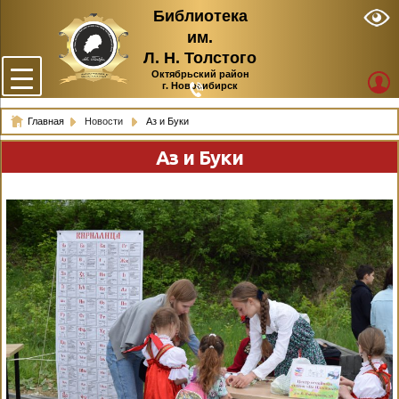
Библиотека
им.
Л. Н. Толстого
Октябрьский район
г. Новосибирск
Главная
Новости
Аз и Буки
Аз и Буки