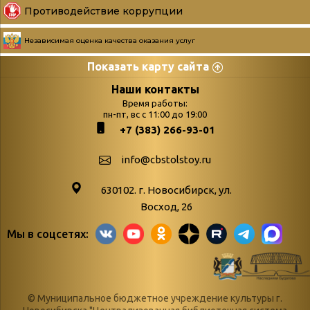
Противодействие коррупции
Независимая оценка качества оказания услуг
Показать карту сайта
Страницы
Категории
Наши контакты
Время работы:
Главная
пн-пт, вс с 11:00 до 19:00
Бюллетень новых
+7 (383) 266-93-01
podvedenie-itogov-festivalya-
поступлений
paskhalnaya-palitra
Война. Народ.
info@cbstolstoy.ru
Друзья фестиваля и библиотеки
Победа.
630102. г. Новосибирск, ул.
Антикоррупция
«Истории
Восход, 26
Афиша
свидетели
Мы в соцсетях:
Библионочь – как ярмарка точь-в-
живые»
точь!
«Мне всё
Библиотекарям
снятся
© Муниципальное бюджетное учреждение культуры г.
Конференции, семинары,
военной поры