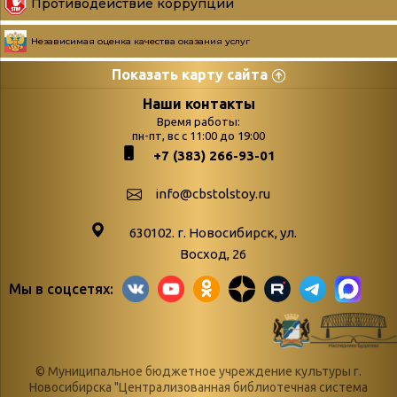
Противодействие коррупции
Независимая оценка качества оказания услуг
Показать карту сайта
Страницы
Категории
Наши контакты
Время работы:
Главная
пн-пт, вс с 11:00 до 19:00
Бюллетень новых
+7 (383) 266-93-01
podvedenie-itogov-festivalya-
поступлений
paskhalnaya-palitra
Война. Народ.
info@cbstolstoy.ru
Друзья фестиваля и библиотеки
Победа.
630102. г. Новосибирск, ул.
Антикоррупция
«Истории
Восход, 26
Афиша
свидетели
Мы в соцсетях:
Библионочь – как ярмарка точь-в-
живые»
точь!
«Мне всё
Библиотекарям
снятся
© Муниципальное бюджетное учреждение культуры г.
Конференции, семинары,
военной поры
Новосибирска "Централизованная библиотечная система