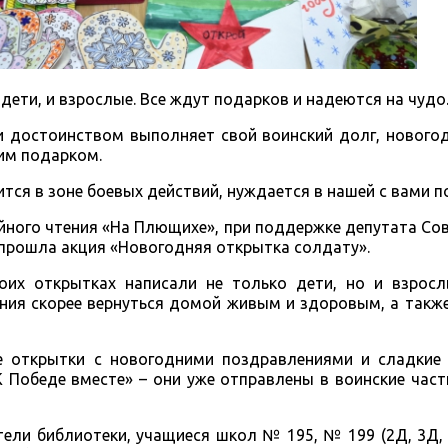
дети, и взрослые. Все ждут подарков и надеются на чудо
 и достоинством выполняет свой воинский долг, нового
им подарком.
тся в зоне боевых действий, нуждается в нашей с вами п
ейного чтения «На Плющихе», при поддержке депутата Со
 прошла акция «Новогодняя открытка солдату».
оих открытках написали не только дети, но и взросл
ния скорее вернуться домой живым и здоровым, а такж
е открытки с новогодними поздравлениями и сладкие
Победе вместе» – они уже отправлены в воинские части
тели библиотеки, учащиеся школ № 195, № 199 (2Д, 3Д, 