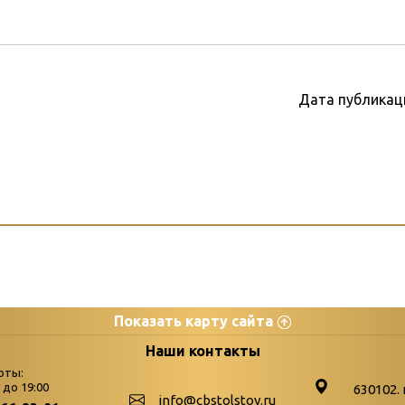
Дата публикац
Показать карту сайта
цы
К
Наши контакты
оты:
Бюллетень новых поступле
0 до 19:00
630102. 
info@cbstolstoy.ru