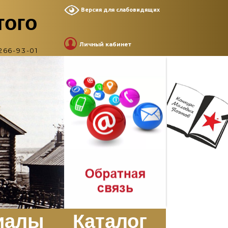
Версия для слабовидящих
того
Личный кабинет
266-93-01
иалы
Каталог