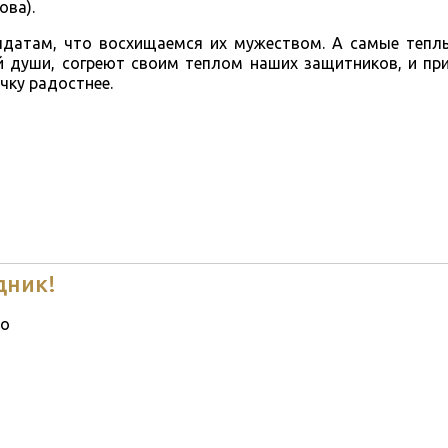
ова).
лдатам, что восхищаемся их мужеством. А самые теплы
й души, согреют своим теплом наших защитников, и пр
чку радостнее.
дник!
о