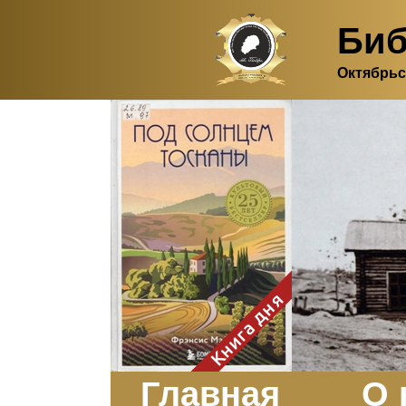
Биб
Октябрьс
Здесь, в своем
итальянском доме, я вновь
испытала первичную
радость единения с
природой. Дом открыт
для бабочек, стрекоз, пчёл
или всех, кто пожелает
влететь в одно окно и
вылететь из другого. Едим
мы почти всегда во
дворе. Во мне настолько
возродился здравый
смысл моей матери -
умение наслаждаться
настоящим и не спешить, -
Книга дня
что даже нашлось время
отполировать до блеска
оконное стекло.
Заказать
Главная
О 