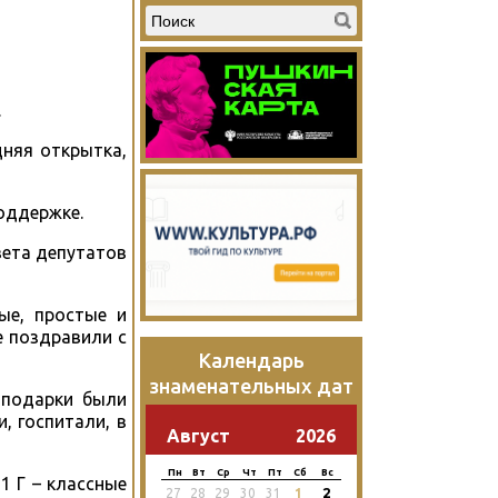
.
дняя открытка,
оддержке.
вета депутатов
ые, простые и
е поздравили с
Календарь
знаменательных дат
 подарки были
, госпитали, в
Август
2026
Пн
Вт
Ср
Чт
Пт
Сб
Вс
1 Г – классные
2
27
28
29
30
31
1