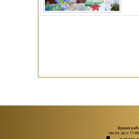
Страни
Время раб
Главная
пн-пт, вс с 11:0