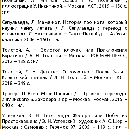
Полярный, А. Мятная сказка / А. Полярный ;
иллюстрации У. Никитиной. – Москва : АСТ, 2019. – 156 с.
: ил.
Сепульведа, Л. Мама-кот, История про кота, который
научил чайку летать / Л. Сепульведа ; перевод с
испанского С. Николаевой. – Санкт-Петербург : Азбука-
классика, 2006. – 160 с. : ил.
Толстой, А. Н. Золотой ключик, или Приключения
Буратино / А. Н. Толстой. – Москва : РОСМЭН-ПРЕСС,
2012. – 138 с. : ил.
Толстой, Л. Н. Детство: Отрочество : После бала :
Кавказский пленник / Л. Н. Толстой. – Москва : АСТ,
2018. – 349 с.
Трэверс, П. Все о Мэри Поппинс / П. Трэверс ; перевод с
английского Б. Заходера и др. – Москва : Росмэн, 2015. –
640 с. : ил.
Успенский, Э. Н. Тетя дяди Федора, или Побег из
Простоквашино / Э. Н. Успенский ; художник А. С. Шер. –
Москва : Самовар : Теремок 97, 2005. – 119 с. : ил. –