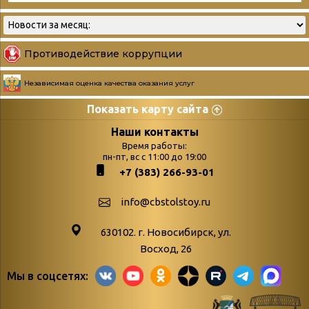
Противодействие коррупции
Независимая оценка качества оказания услуг
Показать карту сайта
Страницы
Категории
Наши контакты
Время работы:
Главная
пн-пт, вс с 11:00 до 19:00
Бюллетень новых
+7 (383) 266-93-01
podvedenie-itogov-festivalya-
поступлений
paskhalnaya-palitra
Война. Народ.
info@cbstolstoy.ru
Друзья фестиваля и библиотеки
Победа.
630102. г. Новосибирск, ул.
Антикоррупция
«Истории
Восход, 26
Афиша
свидетели
Мы в соцсетях:
Библионочь – как ярмарка точь-в-
живые»
точь!
«Мне всё