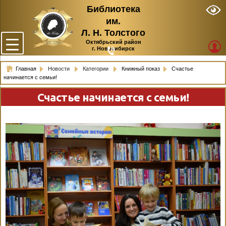
Библиотека
им.
Л. Н. Толстого
Октябрьский район
г. Новосибирск
Главная
Новости
Категории
Книжный показ
Счастье
начинается с семьи!
Счастье начинается с семьи!