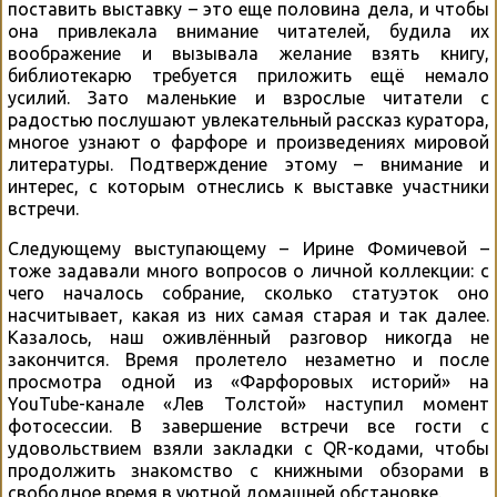
поставить выставку – это еще половина дела, и чтобы
она привлекала внимание читателей, будила их
воображение и вызывала желание взять книгу,
библиотекарю требуется приложить ещё немало
усилий. Зато маленькие и взрослые читатели с
радостью послушают увлекательный рассказ куратора,
многое узнают о фарфоре и произведениях мировой
литературы. Подтверждение этому – внимание и
интерес, с которым отнеслись к выставке участники
встречи.
Следующему выступающему – Ирине Фомичевой –
тоже задавали много вопросов о личной коллекции: с
чего началось собрание, сколько статуэток оно
насчитывает, какая из них самая старая и так далее.
Казалось, наш оживлённый разговор никогда не
закончится. Время пролетело незаметно и после
просмотра одной из «Фарфоровых историй» на
YouTube-канале «Лев Толстой» наступил момент
фотосессии. В завершение встречи все гости с
удовольствием взяли закладки с QR-кодами, чтобы
продолжить знакомство с книжными обзорами в
свободное время в уютной домашней обстановке.