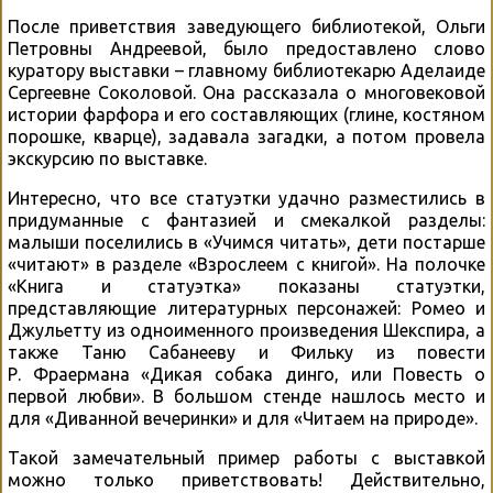
После приветствия заведующего библиотекой, Ольги
Петровны Андреевой, было предоставлено слово
куратору выставки – главному библиотекарю Аделаиде
Сергеевне Соколовой. Она рассказала о многовековой
истории фарфора и его составляющих (глине, костяном
порошке, кварце), задавала загадки, а потом провела
экскурсию по выставке.
Интересно, что все статуэтки удачно разместились в
придуманные с фантазией и смекалкой разделы:
малыши поселились в «Учимся читать», дети постарше
«читают» в разделе «Взрослеем с книгой». На полочке
«Книга и статуэтка» показаны статуэтки,
представляющие литературных персонажей: Ромео и
Джульетту из одноименного произведения Шекспира, а
также Таню Сабанееву и Фильку из повести
Р. Фраермана «Дикая собака динго, или Повесть о
первой любви». В большом стенде нашлось место и
для «Диванной вечеринки» и для «Читаем на природе».
Такой замечательный пример работы с выставкой
можно только приветствовать! Действительно,