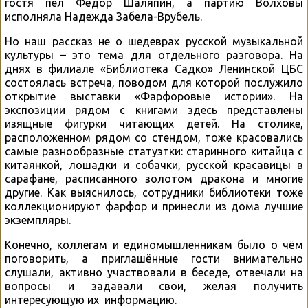
гостя пел Фёдор Шаляпин, а партию Волховы
исполняла Надежда Забела-Врубель.
Но наш рассказ не о шедеврах русской музыкальной
культуры – это тема для отдельного разговора. На
днях в филиале «Библиотека Садко» Ленинской ЦБС
состоялась встреча, поводом для которой послужило
открытие выставки «Фарфоровые истории». На
экспозиции рядом с книгами здесь представлены
изящные фигурки читающих детей. На столике,
расположенном рядом со стендом, тоже красовались
самые разнообразные статуэтки: старинного китайца с
китаянкой, лошадки и собачки, русской красавицы в
сарафане, расписанного золотом дракона и многие
другие. Как выяснилось, сотрудники библиотеки тоже
коллекционируют фарфор и принесли из дома лучшие
экземпляры.
Конечно, коллегам и единомышленникам было о чём
поговорить, а приглашённые гости внимательно
слушали, активно участвовали в беседе, отвечали на
вопросы и задавали свои, желая получить
интересующую их информацию.