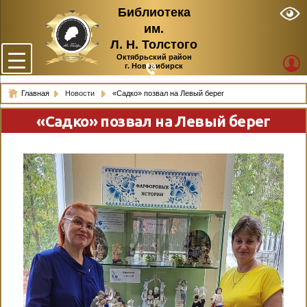
Библиотека
им.
Л. Н. Толстого
Октябрьский район
г. Новосибирск
Главная
Новости
«Садко» позвал на Левый берег
«Садко» позвал на Левый берег