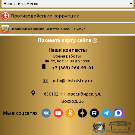
Противодействие коррупции
Независимая оценка качества оказания услуг
Показать карту сайта
Страницы
Категории
Наши контакты
Время работы:
Главная
пн-пт, вс с 11:00 до 19:00
Бюллетень новых
+7 (383) 266-93-01
podvedenie-itogov-festivalya-
поступлений
paskhalnaya-palitra
Война. Народ.
info@cbstolstoy.ru
Друзья фестиваля и библиотеки
Победа.
630102. г. Новосибирск, ул.
Антикоррупция
«Истории
Восход, 26
Афиша
свидетели
Мы в соцсетях:
Библионочь – как ярмарка точь-в-
живые»
точь!
«Мне всё
Библиотекарям
снятся