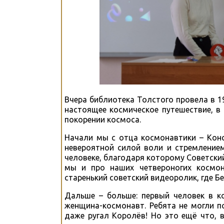
Вчера библиотека Толстого провела в 1
настоящее космическое путешествие, в
покорении космоса.
Начали мы с отца космонавтики – Конс
невероятной силой воли и стремлением
человеке, благодаря которому Советский
мы и про наших четвероногих космон
старенький советский видеоролик, где Б
Дальше – больше: первый человек в к
женщина-космонавт. Ребята не могли п
даже ругал Королёв! Но это ещё что, 