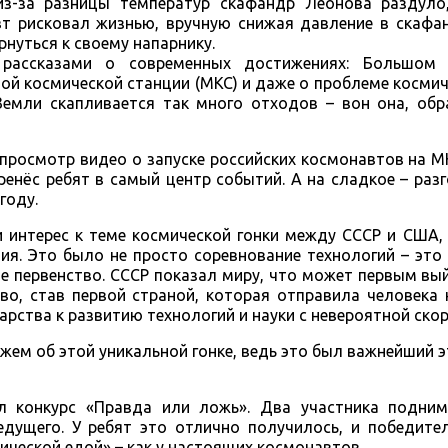
из-за разницы температур скафандр Леонова раздуло
вт рисковал жизнью, вручную снижая давление в скафан
рнуться к своему напарнику.
 рассказами о современных достижениях: Большом 
ой космической станции (МКС) и даже о проблеме космич
Земли скапливается так много отходов – вон она, обр
росмотр видео о запуске российских космонавтов на М
ренёс ребят в самый центр событий. А на сладкое – раз
году.
 интерес к теме космической гонки между СССР и США, 
ия. Это было не просто соревнование технологий – это
е первенство. СССР показал миру, что может первым вый
во, став первой страной, которая отправила человека 
рства к развитию технологий и науки с невероятной ско
ем об этой уникальной гонке, ведь это был важнейший э
л конкурс «Правда или ложь». Два участника подним
едущего. У ребят это отлично получилось, и победите
ической едой» – как у настоящих космонавтов.