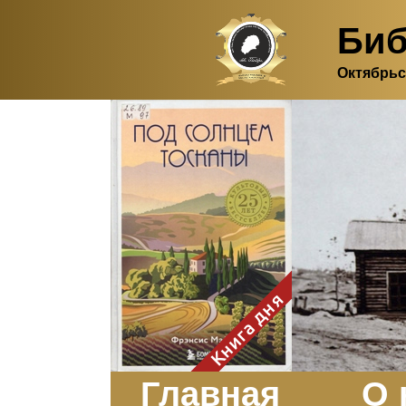
Биб
Октябрьс
Здесь, в своем
итальянском доме, я вновь
испытала первичную
радость единения с
природой. Дом открыт
для бабочек, стрекоз, пчёл
или всех, кто пожелает
влететь в одно окно и
вылететь из другого. Едим
мы почти всегда во
дворе. Во мне настолько
возродился здравый
смысл моей матери -
умение наслаждаться
настоящим и не спешить, -
Книга дня
что даже нашлось время
отполировать до блеска
оконное стекло.
Заказать
Главная
О 