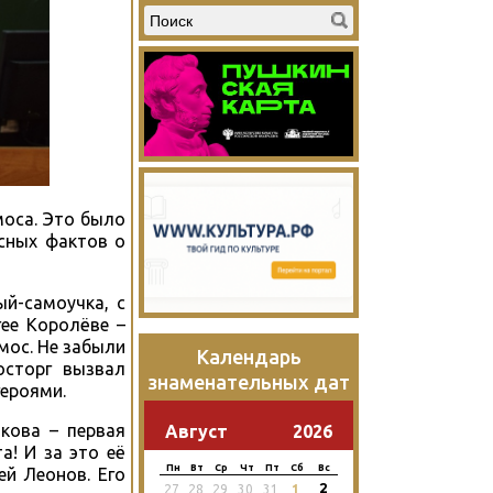
моса. Это было
сных фактов о
ый-самоучка, с
ее Королёве –
мос. Не забыли
Календарь
осторг вызвал
знаменательных дат
героями.
кова – первая
Август
2026
а! И за это её
Пн
Вт
Ср
Чт
Пт
Сб
Вс
ей Леонов. Его
2
27
28
29
30
31
1