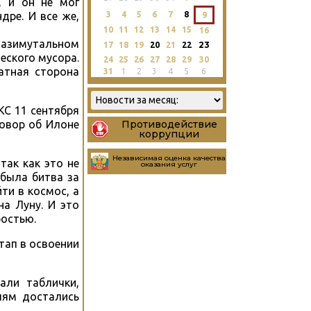
, и он не мог
3
4
5
6
7
8
дре. И все же,
9
10
11
12
13
14
15
16
азимутальном
23
17
18
19
20
21
22
еского мусора.
24
25
26
27
28
29
30
атная сторона
31
1
2
3
4
5
6
КС 11 сентября
Противодействие
говор об Илоне
коррупции
Независимая оценка качества
так как это не
оказания услуг
 была битва за
ти в космос, а
на Луну. И это
ростью.
тап в освоении
али таблички,
лям достались