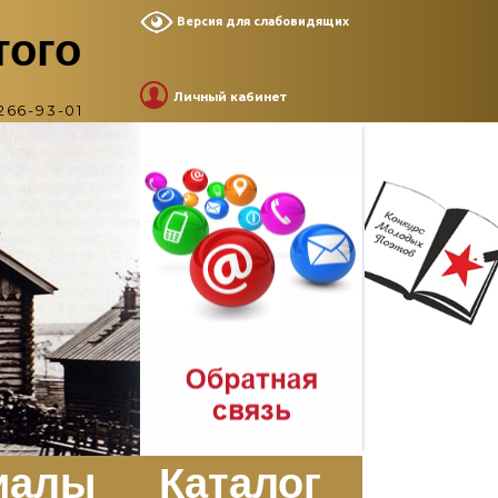
Версия для слабовидящих
того
Личный кабинет
266-93-01
иалы
Каталог