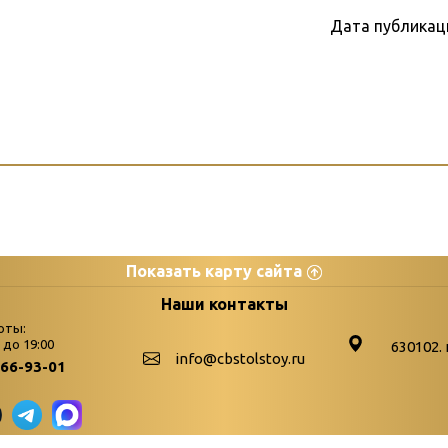
Дата публикац
Показать карту сайта
цы
К
Наши контакты
оты:
Бюллетень новых поступле
0 до 19:00
630102. 
info@cbstolstoy.ru
266-93-01
-palitra
Война. Народ. Победа.
«Истории свидетели 
«Мне всё снятся вое