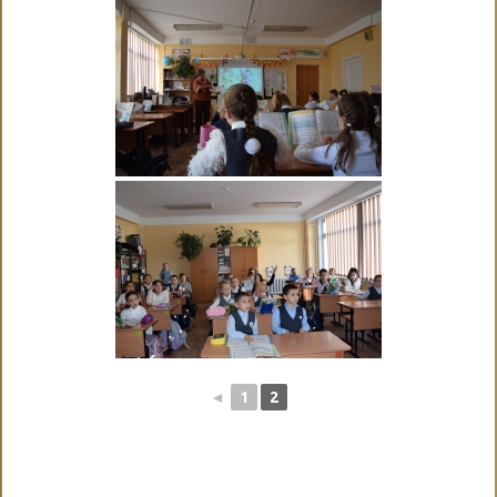
◄
1
2