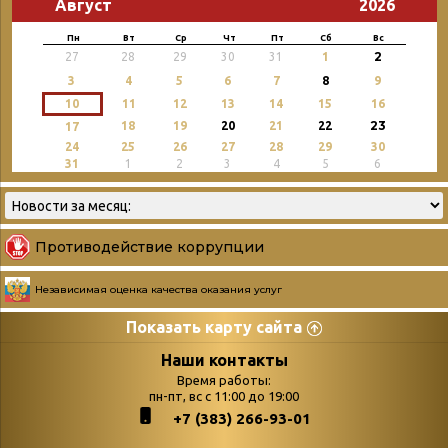
Август
2026
Пн
Вт
Ср
Чт
Пт
Сб
Вс
2
27
28
29
30
31
1
3
4
5
6
7
8
9
10
11
12
13
14
15
16
23
18
19
20
21
22
17
24
25
26
27
28
29
30
31
1
2
3
4
5
6
Противодействие коррупции
Независимая оценка качества оказания услуг
Показать карту сайта
Страницы
Категории
Наши контакты
Время работы:
Главная
пн-пт, вс с 11:00 до 19:00
Бюллетень новых
+7 (383) 266-93-01
podvedenie-itogov-festivalya-
поступлений