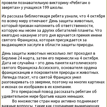
провели познавательную викторину «Ребятам о
зверятах» у учащихся 199 школы.
Из рассказа библиотекаря ребята узнали, что 4 октября
по всему миру отмечают День защиты животных,
который призван напомнить об ответственности,
которую мы несем за других обитателей планеты. Что
ежегодно накануне этого дня вручается премия имени
святого Франциска, которая присуждается за
выдающиеся заслуги в области защиты природы.
День защиты животных несколько лет проходил в
Берлине 24 марта, затем его перенесли на 4 октября.
Дата не случайна – это день памяти католического
святого Франциска Ассизского, основателя ордена
францисканцев и покровителя природы и животных.
Легенда гласит, что святой Франциск умел
разговаривать со зверями, поэтому на многих картинах
и иконах он изображен в их компании.
Это прекрасный повод рассказать ребятам об
удивительном мире братьев наших меньших.
Во множестве стран мира активно поднимают
важные вопросы, такие как сохранение вымирающих