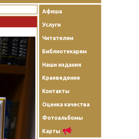
Афиша
Услуги
Читателям
Библиотекарям
Наши издания
Краеведение
Контакты
Оценка качества
Фотоальбомы
Карты