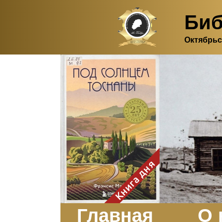
Биб
Октябрьс
Здесь, в своем
итальянском доме, я вновь
испытала первичную
радость единения с
природой. Дом открыт
для бабочек, стрекоз, пчёл
или всех, кто пожелает
влететь в одно окно и
вылететь из другого. Едим
мы почти всегда во
дворе. Во мне настолько
возродился здравый
смысл моей матери -
умение наслаждаться
настоящим и не спешить, -
Книга дня
что даже нашлось время
отполировать до блеска
оконное стекло.
Заказать
Главная
О 