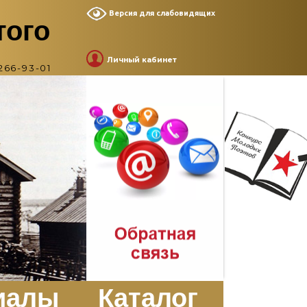
Версия для слабовидящих
того
Личный кабинет
266-93-01
иалы
Каталог