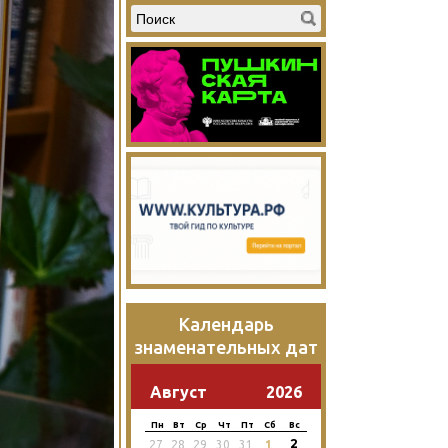
Календарь
знаменательных дат
Август
2026
Пн
Вт
Ср
Чт
Пт
Сб
Вс
2
27
28
29
30
31
1