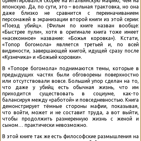
ориентировался скорее на итальянскую мафию, чем на
японскую. Да, по сути, это – вольная трактовка, но она
даже близко не сравнится с переиначиванием
персонажей в экранизации второй книги из этой серии:
«Поезд убийц». (Фильм по книге назван вообще:
«Быстрее пули», хотя в оригинале книга тоже имеет
«насекомное» название: «Божья коровка»). Кстати,
«Топор богомола» является третьей и, по всей
видимости, завершающей книгой, идущей сразу после
«Кузнечика» и «Божьей коровки».
В «Топоре богомола» поднимаются темы, которые в
предыдущих частях были обговорены поверхностно
или отсутствовали вовсе. Больший упор сделан на то,
что даже у убийц есть обычная жизнь, что им
приходится существовать в социуме, как-то
балансируя между «работой» и повседневностью. Книга
демонстрирует тёмные стороны мафии, показывая,
что войти, может и не составит труда, а вот выйти,
чтобы продолжить размеренную жизнь с женой и
сыном… практически невозможно.
В этой книге так же есть философские размышления на