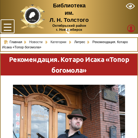
Библиотека
им.
Л. Н. Толстого
Октябрьский район
г. Новосибирск
Главная
Новости
Категории
Литрес
Рекомендация. Котаро
Исака «Топор богомола»
Рекомендация. Котаро Исака «Топор
богомола»