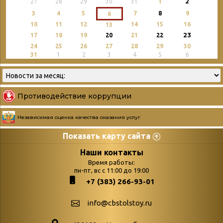
2
27
28
29
30
31
1
3
4
5
7
8
9
6
10
11
12
14
15
16
13
23
17
18
19
20
21
22
24
25
26
27
28
29
30
31
1
2
3
4
5
6
Противодействие коррупции
Независимая оценка качества оказания услуг
Показать карту сайта
Страницы
Категории
Наши контакты
Время работы:
Главная
пн-пт, вс с 11:00 до 19:00
Бюллетень новых
+7 (383) 266-93-01
podvedenie-itogov-festivalya-
поступлений
paskhalnaya-palitra
Война. Народ.
info@cbstolstoy.ru
Друзья фестиваля и библиотеки
Победа.