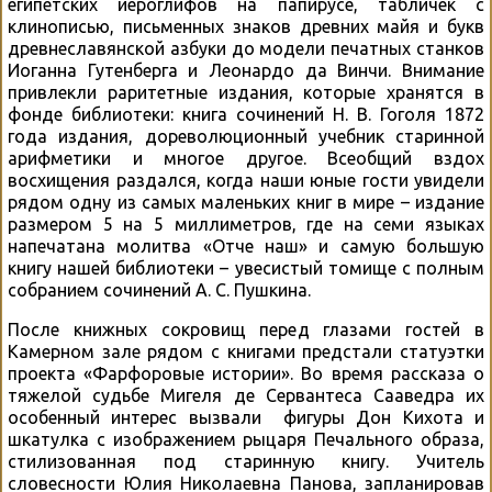
египетских иероглифов на папирусе, табличек с
клинописью, письменных знаков древних майя и букв
древнеславянской азбуки до модели печатных станков
Иоганна Гутенберга и Леонардо да Винчи. Внимание
привлекли раритетные издания, которые хранятся в
фонде библиотеки: книга сочинений Н. В. Гоголя 1872
года издания, дореволюционный учебник старинной
арифметики и многое другое. Всеобщий вздох
восхищения раздался, когда наши юные гости увидели
рядом одну из самых маленьких книг в мире – издание
размером 5 на 5 миллиметров, где на семи языках
напечатана молитва «Отче наш» и самую большую
книгу нашей библиотеки – увесистый томище с полным
собранием сочинений А. С. Пушкина.
После книжных сокровищ перед глазами гостей в
Камерном зале рядом с книгами предстали статуэтки
проекта «Фарфоровые истории». Во время рассказа о
тяжелой судьбе Мигеля де Сервантеса Сааведра их
особенный интерес вызвали фигуры Дон Кихота и
шкатулка с изображением рыцаря Печального образа,
стилизованная под старинную книгу. Учитель
словесности Юлия Николаевна Панова, запланировав