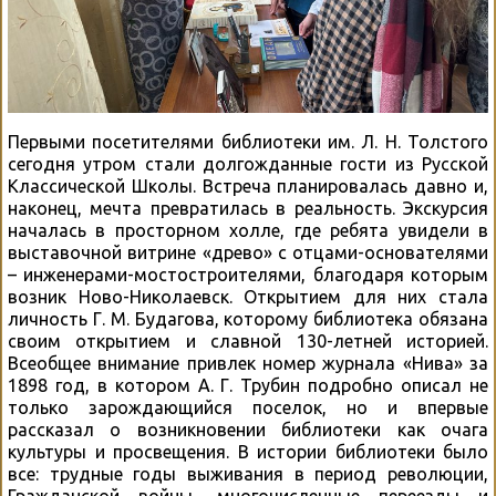
Первыми посетителями библиотеки им. Л. Н. Толстого
сегодня утром стали долгожданные гости из Русской
Классической Школы. Встреча планировалась давно и,
наконец, мечта превратилась в реальность. Экскурсия
началась в просторном холле, где ребята увидели в
выставочной витрине «древо» с отцами-основателями
– инженерами-мостостроителями, благодаря которым
возник Ново-Николаевск. Открытием для них стала
личность Г. М. Будагова, которому библиотека обязана
своим открытием и славной 130-летней историей.
Всеобщее внимание привлек номер журнала «Нива» за
1898 год, в котором А. Г. Трубин подробно описал не
только зарождающийся поселок, но и впервые
рассказал о возникновении библиотеки как очага
культуры и просвещения. В истории библиотеки было
все: трудные годы выживания в период революции,
Гражданской войны, многочисленные переезды и