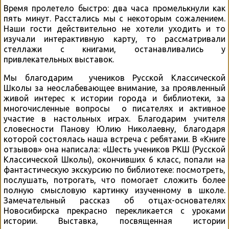
Время пролетело быстро: два часа промелькнули как
пять минут. Расстались мы с некоторым сожалением.
Наши гости действительно не хотели уходить и то
изучали интерактивную карту, то рассматривали
стеллажи с книгами, останавливались у
привлекательных выставок.
Мы благодарим учеников Русской Классической
Школы за неослабевающее внимание, за проявленный
живой интерес к истории города и библиотеки, за
многочисленные вопросы о писателях и активное
участие в настольных играх. Благодарим учителя
словесности Панову Юлию Николаевну, благодаря
которой состоялась наша встреча с ребятами. В «Книге
отзывов» она написала: «Шесть учеников РКШ (Русской
Классической Школы), окончивших 6 класс, попали на
фантастическую экскурсию по библиотеке: посмотреть,
послушать, потрогать, что помогает сложить более
полную смысловую картинку изученному в школе.
Замечательный рассказ об отцах-основателях
Новосибирска прекрасно перекликается с уроками
истории. Выставка, посвященная истории