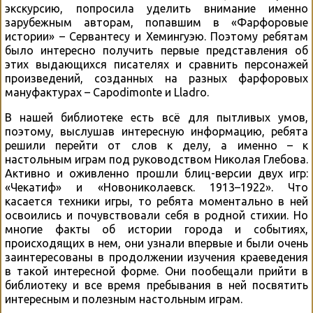
экскурсию, попросила уделить внимание именно
зарубежным авторам, попавшим в «Фарфоровые
истории» – Сервантесу и Хемингуэю. Поэтому ребятам
было интересно получить первые представления об
этих выдающихся писателях и сравнить персонажей
произведений, созданных на разных фарфоровых
мануфактурах – Capodimonte и Lladro.
В нашей библиотеке есть всё для пытливых умов,
поэтому, выслушав интересную информацию, ребята
решили перейти от слов к делу, а именно – к
настольным играм под руководством Николая Глебова.
Активно и оживленно прошли блиц-версии двух игр:
«Чекатиф» и «Новониколаевск. 1913–1922». Что
касается техники игры, то ребята моментально в ней
освоились и почувствовали себя в родной стихии. Но
многие факты об истории города и событиях,
происходящих в нем, они узнали впервые и были очень
заинтересованы в продолжении изучения краеведения
в такой интересной форме. Они пообещали прийти в
библиотеку и все время пребывания в ней посвятить
интересным и полезным настольным играм.