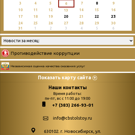
3
4
5
7
8
9
6
10
11
12
14
15
16
13
23
17
18
19
20
21
22
24
25
26
27
28
29
30
31
1
2
3
4
5
6
Противодействие коррупции
Независимая оценка качества оказания услуг
Показать карту сайта
Страницы
Категории
Наши контакты
Время работы:
Главная
пн-пт, вс с 11:00 до 19:00
Бюллетень новых
+7 (383) 266-93-01
podvedenie-itogov-festivalya-
поступлений
paskhalnaya-palitra
Война. Народ.
info@cbstolstoy.ru
Друзья фестиваля и библиотеки
Победа.
630102. г. Новосибирск, ул.